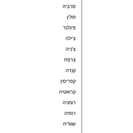
סרביה
פולין
פינלנד
צ'ילה
צ'כיה
צרפת
קנדה
קפריסין
קרואטיה
רומניה
רוסיה
שוודיה