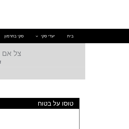
ילוג
תוכן
בית
יעדי סקי
סקי בחרמון
צל אם ז
ד
טוסו על בטוח