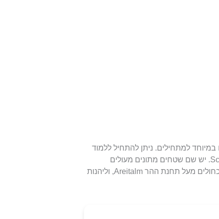
 זה-קפרון (Zell am See-Kaprun) מתאים במיוחד למתחילים. ניתן להתחיל ללמוד
לגלוש באזורים ליד הרכבלים AreitXpress ו-Schmittenhöhe. יש שם שטחים מתונים מעולים
לשיעורים ראשונים. לאחר מכן, ניתן להתקדם למסלולים הכחולים מעל תחנת ההר Areitalm, וליהנות