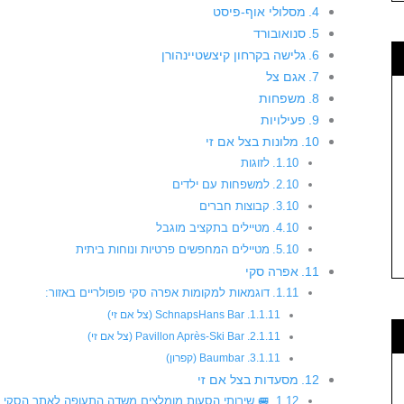
מסלולי אוף-פיסט
סנואובורד
גלישה בקרחון קיצשטיינהורן
אגם צל
משפחות
פעילויות
מלונות בצל אם זי
לזוגות
למשפחות עם ילדים
קבוצות חברים
מטיילים בתקציב מוגבל
מטיילים המחפשים פרטיות ונוחות ביתית
אפרה סקי
דוגמאות למקומות אפרה סקי פופולריים באזור:
SchnapsHans Bar (צל אם זי)
Pavillon Après-Ski Bar (צל אם זי)
Baumbar (קפרון)
מסעדות בצל אם זי
🚐 שירותי הסעות מומלצים משדה התעופה לאתר הסקי (ע