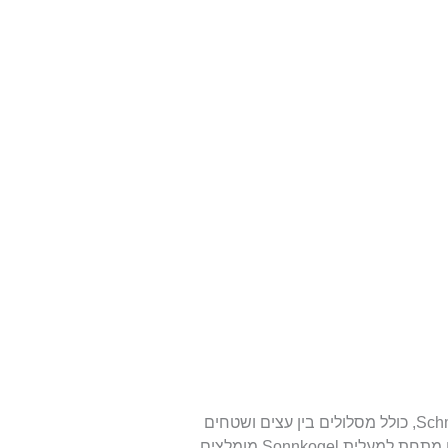
לגולשים ברמה בינונית יש מגוון מסלולים בהר Schmittenhöhe, כולל מסלולים בין עצים ושטחים
פתוחים ליד פסגות ההרים. המסלולים האדומים שנמצאים מתחת למעלית Sonnkogel מומלצים