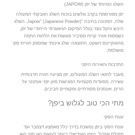
השלג המיוחד של יפן (JAPOW)
יפן מפורסמת בקרב גולשים בזכות השלג האבקתי המעולה
שלה, המכונה בחיבה "Japow" (Japanese Powder). השלג
היבש והקל נוצר בגלל המיקום הגיאוגרפי הייחודי של יפן,
כשמסות אוויר קרות מסיביר פוגשות את הלחות החמה
מהאוקיינוס השקט. התוצאה: שלג איכותי שמספק חוויית סקי
מושלמת.
התרבות והאירוח היפני
מעבר לתנאי השלג המעולים, יפן מציעה חוויה תרבותית
עשירה. מסעדות מקומיות המגישות מזון יפני אותנטי על
הרים, אונסנים מסורתיים ומקומיים חביבים.
מתי הכי טוב לגלוש ביפן?
עונת הסקי
עונת הסקי ביפן נמשכת בדרך כלל מאמצע דצמבר ועד
תחילת אפריל. הזמן האידיאלי ביותר לעשות כאן סקי הוא