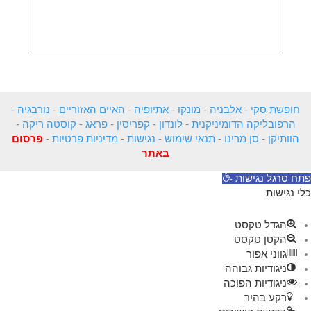
חופשת סקי
-
אלבניה
-
מונקו
-
אתיופיה
-
האיים האזוריים
-
נורבגיה
-
הרפובליקה הדומיניקנית
-
לונדון
-
קפריסין
-
פראג
-
קוסטה ריקה
-
הוותיקן
-
סן מרינו
-
תנאי שימוש
-
נגישות
-
מדיניות פרטיות
-
פרסום
באתר
פתח סרגל נגישות
כלי נגישות
הגדל טקסט
הקטן טקסט
גווני אפור
ניגודיות גבוהה
ניגודיות הפוכה
רקע בהיר