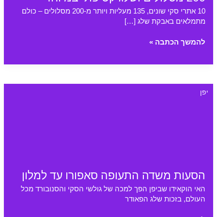
10 אתרי סקי שונים, 135 מעליות ויותר מ-200 מסלולים – כולם
מתמלאים באבקת שלג […]
סקי
להמשך הכתבה »
בעמק
האקובה:
10
אתרי
יפן
סקי
ומעל
200
מסלולים
ושלג
קטיפתי
במיוחד
הסעות משדה התעופה סאפורו עד למלון
האי הוקאידו שביפן הפך למכה של גולשי הסקי והסנובורד מכל
העולם, בזכות שלג הפאודר