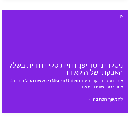
פראנו
ושאר
יפן
אתרי
הסקי
שבאי
היפני
ניסקו יונייטד יפן: חוויית סקי ייחודית בשלג
האבקתי של הוקאידו
אתר הסקי ניסקו יונייטד (Niseko United) למעשה מכיל בתוכו 4
איזורי סקי שונים. ניסקו
ניסקו
להמשך הכתבה »
יונייטד
יפן:
חוויית
סקי
ייחודית