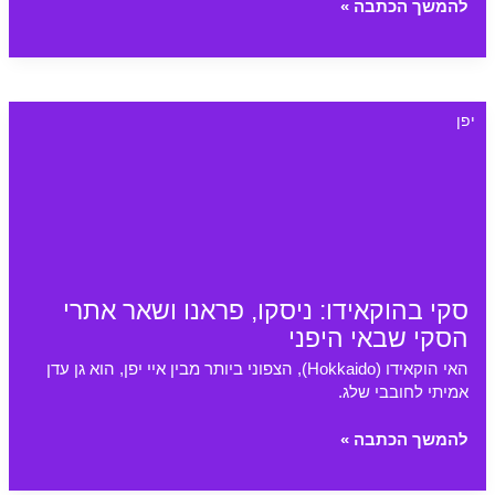
הסעות
להמשך הכתבה »
משדה
התעופה
סאפורו
עד
יפן
למלון
סקי בהוקאידו: ניסקו, פראנו ושאר אתרי
הסקי שבאי היפני
האי הוקאידו (Hokkaido), הצפוני ביותר מבין איי יפן, הוא גן עדן
אמיתי לחובבי שלג.
סקי
להמשך הכתבה »
בהוקאידו:
ניסקו,