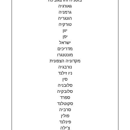
בוסניה והרצגובינה
גאורגיה
גרמניה
הונגריה
טורקיה
יוון
יפן
ישראל
מדריכים
מונטנגרו
מקדוניה הצפונית
נורבגיה
ניו זילנד
סין
סלובניה
סלובקיה
ספרד
סקוטלנד
סרביה
פולין
פינלנד
צ'ילה