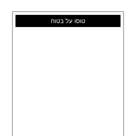
בשלג
האבקתי
של
טוסו על בטוח
הוקאידו