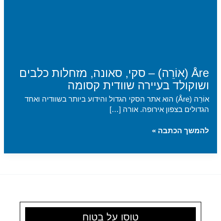
Åre (אוֹרֵה) – סקי, סאונה, מזחלות כלבים
ושוקולד בעיירה שוודית קסומה
אוֹרֵה (Åre) הוא אתר הסקי הגדול והידוע ביותר בשוודיה ואחד
הגדולים בצפון אירופה. אורה […]
Åre
להמשך הכתבה »
(אוֹרֵה)
–
סקי,
סאונה,
מזחלות
כלבים
ושוקולד
בעיירה
טוסו על בטוח