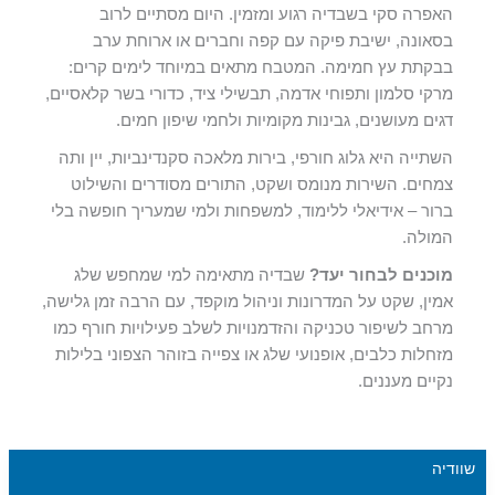
האפרה סקי בשבדיה רגוע ומזמין. היום מסתיים לרוב
בסאונה, ישיבת פיקה עם קפה וחברים או ארוחת ערב
בבקתת עץ חמימה. המטבח מתאים במיוחד לימים קרים:
מרקי סלמון ותפוחי אדמה, תבשילי ציד, כדורי בשר קלאסיים,
דגים מעושנים, גבינות מקומיות ולחמי שיפון חמים.
השתייה היא גלוג חורפי, בירות מלאכה סקנדינביות, יין ותה
צמחים. השירות מנומס ושקט, התורים מסודרים והשילוט
ברור – אידיאלי ללימוד, למשפחות ולמי שמעריך חופשה בלי
המולה.
מוכנים לבחור יעד?
שבדיה מתאימה למי שמחפש שלג
אמין, שקט על המדרונות וניהול מוקפד, עם הרבה זמן גלישה,
מרחב לשיפור טכניקה והזדמנויות לשלב פעילויות חורף כמו
מזחלות כלבים, אופנועי שלג או צפייה בזוהר הצפוני בלילות
נקיים מעננים.
שוודיה