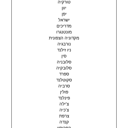
טורקיה
יוון
יפן
ישראל
מדריכים
מונטנגרו
מקדוניה הצפונית
נורבגיה
ניו זילנד
סין
סלובניה
סלובקיה
ספרד
סקוטלנד
סרביה
פולין
פינלנד
צ'ילה
צ'כיה
צרפת
קנדה
קפריסין