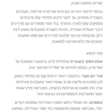
קצרים באמצע שבוע.
בניגוד לרכסי ההרים הגבוהים של מרכז אירופה, הגבהים
בשבדיה מתונים, אך הקור היבש ותותחי שלג איכותיים
מספקים שלג לאורך החורף. בתי ספר מסודרים עם מדריכים
דוברי אנגלית ושבדית, חנויות השכרה מאובזרות ומגוון לינה
רחב מבקתות עץ ועד מלונות מודרניים עם ספא וסאונות
הופכים את הלוגיסטיקה לפשוטה.
מתי לנסוע
עונת הסקי בשבדיה
מתחילה לרוב בדצמבר ונמשכת עד
סוף מרץ, ובצפון לעיתים עד אפריל כשהקור יציב.
אור יום וקור:
בדצמבר-ינואר הימים קצרים במיוחד בצפון,
לכן מתכננים גלישה סביב שעות האור ומשלבים פעילויות
ערב כמו סאונה או ארוחות בבקתה. בפברואר-מרץ שעות
האור מתארכות והטמפרטורות נעימות יותר.
עומסים:
חג המולד וראש השנה האזרחית עמוסים ויקרים
יותר, ופברואר מושפע מחופשות בתי ספר הנורדיות. באמצע