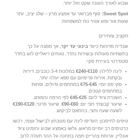
שבוע לאורך העונה שקט וזול יותר.
Sweet Spot:
סוף פברואר עד אמצע מרץ – שלג יציב, יותר
שעות אור ומזג אוויר נוח למשפחות.
תקציב ומחירים
שבדיה מדורגת כיעד
בינוני עד יקר
, אך מפצה על כך
בתשתיות מעולות ובשירות נהדר. טווחים ריאליים לזוג בחדר
סטנדרטי בעיירת סקי:
לינה ללילה:
€110-€240
במלונות 3-4 כוכבים, דירות
ובקתות. אירוח פרימיום עם ספא יעלה יותר.
סקי פס יומי:
€45-€75
במתחמים גדולים, ופחות
במתחמים קטנים.
השכרת ציוד ליום:
€25-€45
לפי הרמה והמותג.
שיעור קבוצתי חצי יום:
€60-€90
. שיעור פרטי:
€120-€190
לשעה-שעה וחצי, בהתאם לביקוש.
טיפים לחיסכון: העדיפו לינה עם מטבחון לבישול עצמי, רכשו
כרטיסים רב יומיים מראש, גלשו באמצע שבוע והזמינו ציוד
אונליין. ארוחת צהריים חמה בתחנה על ההר תעלה לרוב