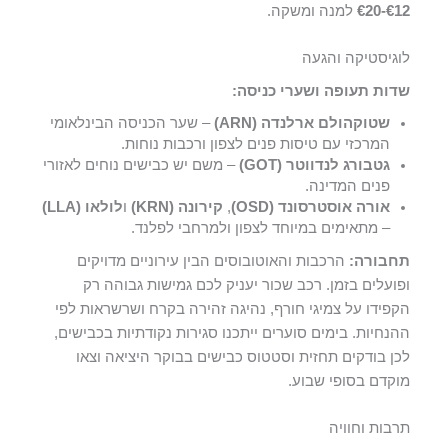
€12-€20
למנה ומשקה.
לוגיסטיקה והגעה
שדות תעופה ושערי כניסה:
שטוקהולם ארלנדה (ARN)
– שער הכניסה הבינלאומי
המרכזי עם טיסות פנים לצפון ורכבות נוחות.
גטבורג לנדווטר (GOT)
– משם יש כבישים נוחים לאזורי
פנים המדינה.
אורה אוסטרסונד (OSD)
,
קירונה (KRN)
ו
לולאו (LLA)
– מתאימים במיוחד לצפון ולמרחבי לפלנד.
תחבורה:
הרכבות והאוטובוסים הבין עירוניים מדויקים
ופועלים בזמן. רכב שכור יעניק לכם גמישות גבוהה רק
הקפידו על צמיגי חורף, נהיגה זהירה בקרח ושרשראות לפי
ההנחיות. בימים סוערים ייתכנו סגירות נקודתיות בכבישים,
לכן בודקים תחזית וסטטוס כבישים בבוקר היציאה וצאו
מוקדם בסופי שבוע.
תרבות וחוויה