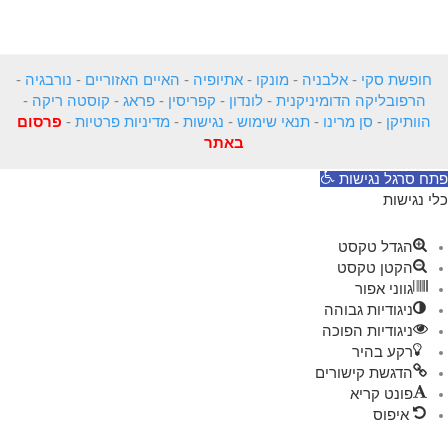
חופשת סקי
-
אלבניה
-
מונקו
-
אתיופיה
-
האיים האזוריים
-
נורבגיה
-
הרפובליקה הדומיניקנית
-
לונדון
-
קפריסין
-
פראג
-
קוסטה ריקה
-
הוותיקן
-
סן מרינו
-
תנאי שימוש
-
נגישות
-
מדיניות פרטיות
-
פרסום
באתר
פתח סרגל נגישות
כלי נגישות
הגדל טקסט
הקטן טקסט
גווני אפור
ניגודיות גבוהה
ניגודיות הפוכה
רקע בהיר
הדגשת קישורים
פונט קריא
איפוס