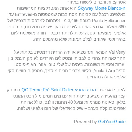
אטרקציות ודברים לעשות באיזור
ה-Skyway Monte Bianco
הוא אחת האטרקציות המרשימות
באלפים: רכבל עם קבינות מסתובבות שמטפסות מ-Entrèves עד
Punta Helbronner בגובה 3,466 מ' ונפתחות למרפסות תצפית של
360 מעלות. גם מי שאינו גולש יהנה כאן. יש פה מסעדות, גן בוטני
אלפיני ומוזאיקה קטנה על תולדות הרכבל – חוויה מושלמת ליום
בהיר ולמי שאוהב לצלם תמונות שלא מהעולם הזה.
Val Veny הפראי יותר מציע אווירה הררית דרמטית, בקתות על
ההר לארוחת צהריים לבבית, ומסלולים היורדים לעומק העמק בין
יערות ופסגות משוננות. בימים של שלג טוב, אזורי האוף-פיסט
סביב Arp ו-Youla, בליווי מדריך הרים מוסמך, מספקים חוויית סקי
אלפיני גדולה מהחיים.
לאחרי הגלישה,
מרכז הספא QC Terme Pré-Saint-Didier
במרחק
קצר מהעיירה מציע בריכות חוץ עם מים חמים מול רכס המונט
בלאן, סאונות פנורמיות ומעל 40 תחנות וולנס, כולל ארוחת
אפריטיבו קלה בערב – שילוב אידאלי של חום אלפיני ושלווה.
Powered by
GetYourGuide