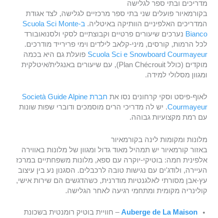
מדריכים ובתי ספר לגלישה
בקורמאיור פועלים שני בתי ספר מרכזיים לגלישה, לצד אגודת
המדריכים האלפיניים הוותיקה באיטליה.
ב-Scuola Sci Monte
Bianco
נערכים שיעורים פרטיים וקבוצתיים לסקי ולסנואובורד
לכל הרמות, קורסים, מיני-קלאב לילדים וימי פרירייד מודרכים.
Scuola Sci e Snowboard Courmayeur
פועלת גם היא בכמה
מוקדים (כולל Plan Chécrouit), עם שיעורים באנגלית/איטלקית
ומגוון מסלולי למידה.
לאוף-פיסט וסקי קרחונים נסו את
חברת Società Guide Alpine
Courmayeur
. יש לה מדריכי הרים מוסמכים ודוברי שפות שונות
עם רמת מקצועיות גבוהה.
מלונות ומקומות לינה בקורמאיור
באזור קורמאיור יש תמהיל מאוד גדול ומגוון של מלונות באווירה
אלפינית חמה: בוטיקי-יוקרה עם ספא, מלונות משפחתיים במרכז
העיירה, ולודג'ים עם נגישות טובה לרכבלים. הסגנון נע בין עיצוב
עץ-אבן מסורתי לאלגנטיות מודרנית, כשהדגשים הם שירות אישי,
קולינריה מקומית ומתחמי רגיעה לאחר הגלישה.
Auberge de La Maison
– חוויית בוטיק רומנטית בשכונת