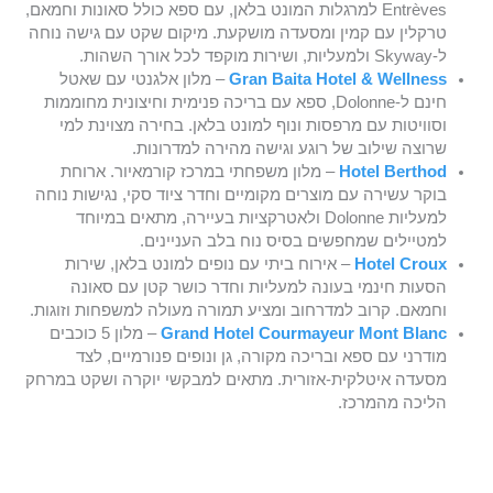
Entrèves למרגלות המונט בלאן, עם ספא כולל סאונות וחמאם,
טרקלין עם קמין ומסעדה מושקעת. מיקום שקט עם גישה נוחה
ל-Skyway ולמעליות, ושירות מוקפד לכל אורך השהות.
Gran Baita Hotel & Wellness
– מלון אלגנטי עם שאטל
חינם ל-Dolonne, ספא עם בריכה פנימית וחיצונית מחוממות
וסוויטות עם מרפסות ונוף למונט בלאן. בחירה מצוינת למי
שרוצה שילוב של רוגע וגישה מהירה למדרונות.
Hotel Berthod
– מלון משפחתי במרכז קורמאיור. ארוחת
בוקר עשירה עם מוצרים מקומיים וחדר ציוד סקי, נגישות נוחה
למעליות Dolonne ולאטרקציות בעיירה, מתאים במיוחד
למטיילים שמחפשים בסיס נוח בלב העניינים.
Hotel Croux
– אירוח ביתי עם נופים למונט בלאן, שירות
הסעות חינמי בעונה למעליות וחדר כושר קטן עם סאונה
וחמאם. קרוב למדרחוב ומציע תמורה מעולה למשפחות וזוגות.
Grand Hotel Courmayeur Mont Blanc
– מלון 5 כוכבים
מודרני עם ספא ובריכה מקורה, גן ונופים פנורמיים, לצד
מסעדה איטלקית-אזורית. מתאים למבקשי יוקרה ושקט במרחק
הליכה מהמרכז.