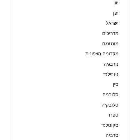
יוון
יפן
ישראל
מדריכים
מונטנגרו
מקדוניה הצפונית
נורבגיה
ניו זילנד
סין
סלובניה
סלובקיה
ספרד
סקוטלנד
סרביה