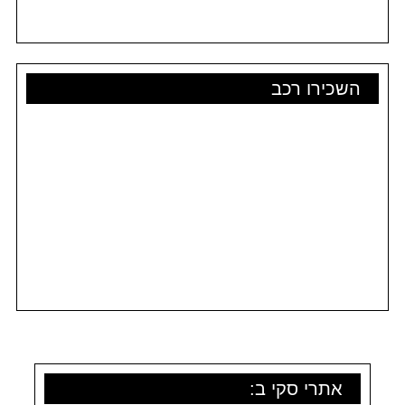
השכירו רכב
אתרי סקי ב: