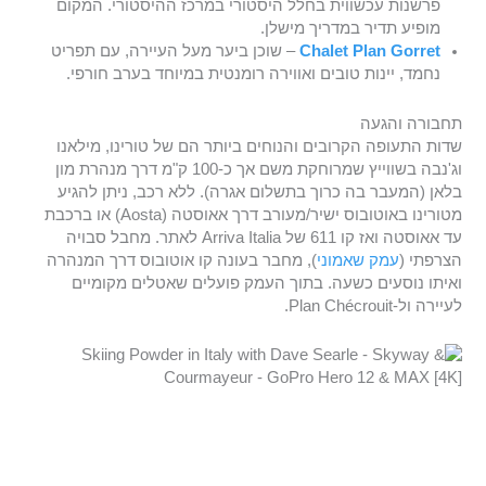
פרשנות עכשווית בחלל היסטורי במרכז ההיסטורי. המקום
מופיע תדיר במדריך מישלן.
Chalet Plan Gorret
– שוכן ביער מעל העיירה, עם תפריט
נחמד, יינות טובים ואווירה רומנטית במיוחד בערב חורפי.
תחבורה והגעה
שדות התעופה הקרובים והנוחים ביותר הם של טורינו, מילאנו
וג'נבה בשווייץ שמרוחקת משם אך כ-100 ק"מ דרך מנהרת מון
בלאן (המעבר בה כרוך בתשלום אגרה). ללא רכב, ניתן להגיע
מטורינו באוטובוס ישיר/מעורב דרך אאוסטה (Aosta) או ברכבת
עד אאוסטה ואז קו 611 של Arriva Italia לאתר. מחבל סבויה
הצרפתי (
עמק שאמוני
), מחבר בעונה קו אוטובוס דרך המנהרה
ואיתו נוסעים כשעה. בתוך העמק פועלים שאטלים מקומיים
לעיירה ול-Plan Chécrouit.