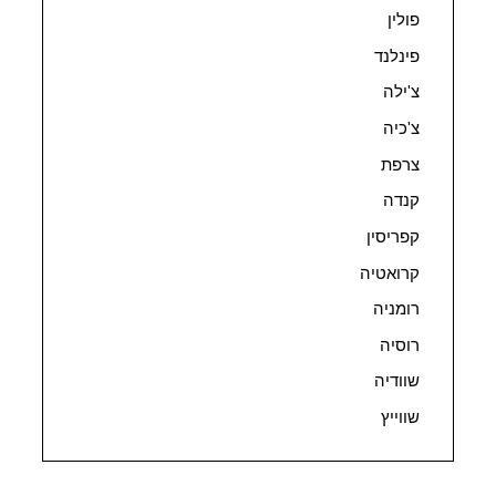
פולין
פינלנד
צ'ילה
צ'כיה
צרפת
קנדה
קפריסין
קרואטיה
רומניה
רוסיה
שוודיה
שווייץ