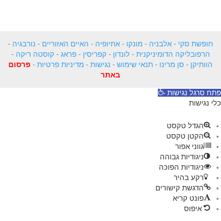
חופשת סקי
-
אלבניה
-
מונקו
-
אתיופיה
-
האיים האזוריים
-
נורבגיה
-
הרפובליקה הדומיניקנית
-
לונדון
-
קפריסין
-
פראג
-
קוסטה ריקה
-
הוותיקן
-
סן מרינו
-
תנאי שימוש
-
נגישות
-
מדיניות פרטיות
-
פרסום
באתר
פתח סרגל נגישות
כלי נגישות
הגדל טקסט
הקטן טקסט
גווני אפור
ניגודיות גבוהה
ניגודיות הפוכה
רקע בהיר
הדגשת קישורים
פונט קריא
איפוס