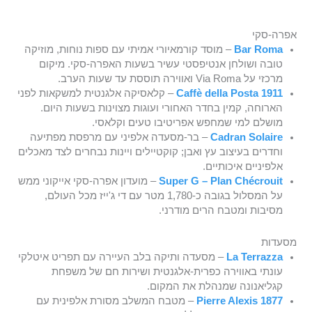
אפרה-סקי
Bar Roma
– מוסד קורמאיורי אמיתי עם ספות נוחות, מוזיקה
טובה ושולחן אנטיפסטי עשיר בשעות האפרה-סקי. מיקום
מרכזי על Via Roma ואווירה תוססת עד שעות הערב.
Caffè della Posta 1911
– קלאסיקה אלגנטית למשקאות לפני
הארוחה, קמין בחדר האחורי ועוגות מצוינות בשעות היום.
מושלם למי שמחפש אפריטיבו טעים וקלאסי.
Cadran Solaire
– בר-מסעדה אלפיני עם מרפסת מפתיעה
וחדרים בעיצוב עץ ואבן; קוקטיילים ויינות נבחרים לצד מאכלים
אלפיניים איכותיים.
Super G – Plan Chécrouit
– מועדון אפרה-סקי אייקוני ממש
על המסלול בגובה כ-1,780 מטר עם די ג'ייז מכל העולם,
מסיבות ומטבח הרים מודרני.
מסעדות
La Terrazza
– מסעדה ותיקה בלב העיירה עם תפריט איטלקי
עונתי באווירה כפרית-אלגנטית ושירות חם של משפחת
קגליאנונה שמנהלת את המקום.
Pierre Alexis 1877
– מטבח המשלב מסורת אלפינית עם