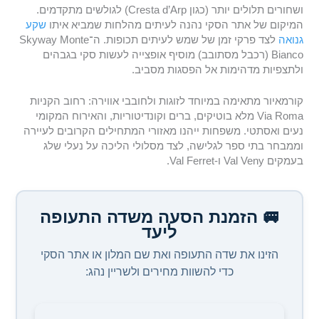
ושחורים תלולים יותר (כגון Cresta d’Arp) לגולשים מתקדמים.
המיקום של אתר הסקי נהנה לעיתים מהלחות שמביא איתו
שקע
גנואה
לצד פרקי זמן של שמש לעיתים תכופות. ה־Skyway Monte
Bianco (רכבל מסתובב) מוסיף אופצייה לעשות סקי בגבהים
ולתצפיות מדהימות אל הפסגות מסביב.
קורמאיור מתאימה במיוחד לזוגות ולחובבי אווירה: רחוב הקניות
Via Roma מלא בוטיקים, ברים וקונדיטוריות, והאירוח המקומי
נעים ואסתטי. משפחות ייהנו מאזורי המתחילים הקרובים לעיירה
וממבחר בתי ספר לגלישה, לצד מסלולי הליכה על נעלי שלג
בעמקים Val Veny ו-Val Ferret.
🚐 הזמנת הסעה משדה התעופה
ליעד
הזינו את שדה התעופה ואת שם המלון או אתר הסקי
כדי להשוות מחירים ולשריין נהג: