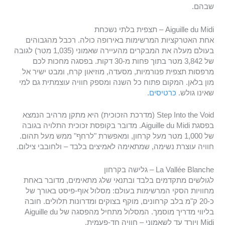
שבהם.
Aiguille du Midi – תצפית בלתי נשכחת
אחת האטרקציות המרשימות באירופה כולה. רכבל מהגבוהים
בעולם מעלה את המבקרים מהעיירה שאמוני (1,035 מטר) לגובה
של 3,842 מטר בתוך פחות מ-30 דקות. בפסגה מחכות לכם
מרפסות תצפית פנורמיות, מסעדה, מוזיאון קרח, ומבט ישיר אל
מון בלאן. המקום פתוח כל השנה ומספק חוויה עוצמתית גם למי
שאינו גולש.
כרטיסים
.
Step Into the Void (מדרכת הזכוכית) היא מתקן מרהיב הנמצא
בפסגת Aiguille du Midi. מדובר בקופסת זכוכית התלויה בגובה
של 1,000 מטר מעל קרחון, ומאפשרת "לרחף" ממש מעל תהום.
חוויה עוצרת נשימה, שמתאימה לאמיצים בלבד – ולחובבי צילום.
La Vallée Blanche – גלישה בקרחון
לגולשים מתקדמים בלבד ובתנאי שלג מתאימים, מדובר באחת
מחוויות הסקי המרשימות בעולם: מסלול אוף-פיסט באורך של
כ-20 ק"מ בלב קרחונים, מוקף בצוקים ומדרונות תלולים. חובה
בליווי מדריך מוסמך. המסלול מתחיל מהפסגה של Aiguille du
Midi ויורד עד לשאמוני – חוויה חד-פעמית.