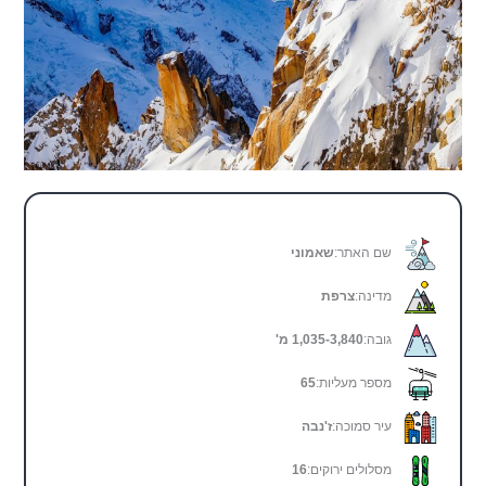
שם האתר:
שאמוני
מדינה:
צרפת
גובה:
1,035-3,840 מ'
מספר מעליות:
65
עיר סמוכה:
ז'נבה
מסלולים ירוקים:
16