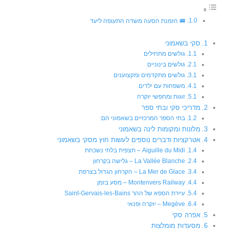
🚐 הזמנת הסעה משדה התעופה ליעד
סקי בשאמוני
גולשים מתחילים
גולשים בינוניים
גולשים מתקדמים ומקצוענים
משפחות עם ילדים
זוגות ומחפשי יוקרה
מדריכי סקי ובתי ספר
בתי הספר המרכזיים בשאמוני הם:
מלונות ומקומות לינה בשאמוני
אטרקציות ודברים נוספים לעשות חוץ מסקי בשאמוני
Aiguille du Midi – תצפית בלתי נשכחת
La Vallée Blanche – גלישה בקרחון
La Mer de Glace – הקרחון הגדול בצרפת
Montenvers Railway – מסע בזמן
עיירת הספא של ההר Saint-Gervais-les-Bains
Megève – יוקרה ופנאי
אפרה סקי
מסעדות מומלצות