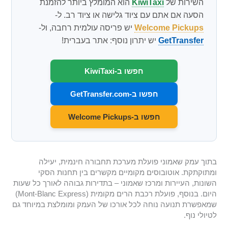
השירות של
KiwiTaxi
הוא המומלץ ביותר להזמנת
הסעה אם אתם עם ציוד גלישה או ציוד רב. ל-
Welcome Pickups
יש פריסה עולמית רחבה, ול-
GetTransfer
יש יתרון נוסף: אתר בעברית!
חפשו ב-KiwiTaxi
חפשו ב-GetTransfer.com
חפשו ב-Welcome Pickups
בתוך עמק שאמוני פועלת מערכת תחבורה חינמית, יעילה
ומתוקתקת. אוטובוסים מקומיים מקשרים בין תחנות הסקי
השונות, העיירות ומרכז שאמוני – בתדירות גבוהה לאורך כל שעות
היום. בנוסף, פועלת רכבת הרים מקומית (Mont-Blanc Express)
שמאפשרת תנועה נוחה לכל אורכו של העמק ומומלצת במיוחד גם
לטיולי נוף.