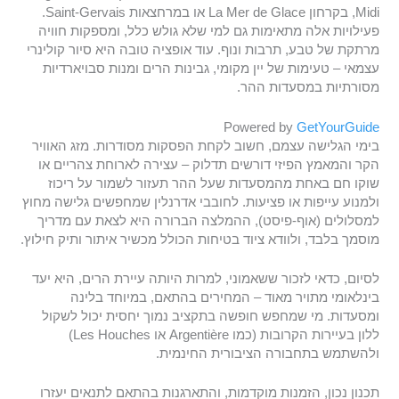
Midi, בקרחון La Mer de Glace או במרחצאות Saint-Gervais.
פעילויות אלה מתאימות גם למי שלא גולש כלל, ומספקות חוויה
מרתקת של טבע, תרבות ונוף. עוד אופציה טובה היא סיור קולינרי
עצמאי – טעימות של יין מקומי, גבינות הרים ומנות סבויארדיות
מסורתיות במסעדות ההר.
Powered by
GetYourGuide
בימי הגלישה עצמם, חשוב לקחת הפסקות מסודרות. מזג האוויר
הקר והמאמץ הפיזי דורשים תדלוק – עצירה לארוחת צהריים או
שוקו חם באחת מהמסעדות שעל ההר תעזור לשמור על ריכוז
ולמנוע עייפות או פציעות. לחובבי אדרנלין שמחפשים גלישה מחוץ
למסלולים (אוף-פיסט), ההמלצה הברורה היא לצאת עם מדריך
מוסמך בלבד, ולוודא ציוד בטיחות הכולל מכשיר איתור ותיק חילוץ.
לסיום, כדאי לזכור ששאמוני, למרות היותה עיירת הרים, היא יעד
בינלאומי מתויר מאוד – המחירים בהתאם, במיוחד בלינה
ומסעדות. מי שמחפש חופשה בתקציב נמוך יחסית יכול לשקול
ללון בעיירות הקרובות (כמו Argentière או Les Houches)
ולהשתמש בתחבורה הציבורית החינמית.
תכנון נכון, הזמנות מוקדמות, והתארגנות בהתאם לתנאים יעזרו