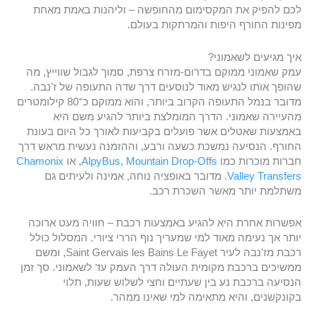
לכם להפיק את המקסימום מהחופשה – וליהנות באמת מאחת
מפינות החורף היפות והמרתקות בעולם.
איך מגיעים לשאמוני?
עמק שאמוני ממוקם בדרום-מזרח צרפת, סמוך לגבול שווייץ, מה
שהופך אותו לנגיש מאוד לנוסעים דרך שדה התעופה של ז'נבה.
מדובר בנמל התעופה הקרוב ביותר, והוא ממוקם כ־80 קילומטרים
מהעיירה שאמוני. הדרך המומלצת ביותר להגיע משם היא
באמצעות שאטלים אשר פועלים בקביעות לאורך כל היום בעונת
החורף. הנסיעה נמשכת כשעה ורבע, וההזמנה נעשית מראש דרך
חברות מוכרות כמו
Mountain Drop-Offs
,
AlpyBus
, או
Chamonix
Valley Transfers
. מדובר באופציה נוחה, אמינה ולעיתים גם
משתלמת יותר מאשר השכרת רכב.
אפשרות אחרת היא להגיע באמצעות רכבת – חוויה מעט ארוכה
יותר אך נעימה מאוד למי שמעריך נוף הררי ציורי. המסלול כולל
רכבת מז'נבה לעיר Saint Gervais les Bains Le Fayet, ומשם
ממשיכים ברכבת מקומית העולה דרך העמק עד לשאמוני. סך זמן
הנסיעה ברכבת נע בין שעתיים וחצי לשלוש שעות, תלוי
בקונקשנים, והיא מתאימה למי שאינו ממהר.