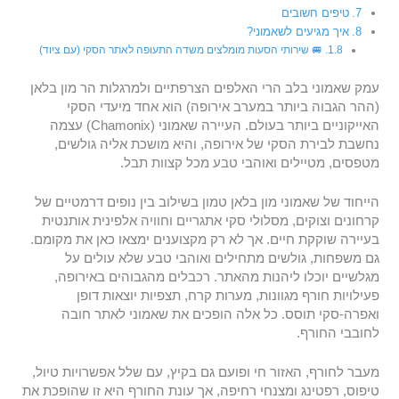
טיפים חשובים
איך מגיעים לשאמוני?
🚐 שירותי הסעות מומלצים משדה התעופה לאתר הסקי (עם ציוד)
עמק שאמוני בלב הרי האלפים הצרפתיים ולמרגלות הר מון בלאן
(ההר הגבוה ביותר במערב אירופה) הוא אחד מיעדי הסקי
האייקוניים ביותר בעולם. העיירה שאמוני (Chamonix) עצמה
נחשבת לבירת הסקי של אירופה, והיא מושכת אליה גולשים,
מטפסים, מטיילים ואוהבי טבע מכל קצוות תבל.
הייחוד של שאמוני מון בלאן טמון בשילוב בין נופים דרמטיים של
קרחונים וצוקים, מסלולי סקי אתגריים וחוויה אלפינית אותנטית
בעיירה שוקקת חיים. אך לא רק מקצוענים ימצאו כאן את מקומם.
גם משפחות, גולשים מתחילים ואוהבי טבע שלא עולים על
מגלשיים יוכלו ליהנות מהאתר. רכבלים מהגבוהים באירופה,
פעילויות חורף מגוונות, מערות קרח, תצפיות יוצאות דופן
ואפרה-סקי תוסס. כל אלה הופכים את שאמוני לאתר חובה
לחובבי החורף.
מעבר לחורף, האזור חי ופועם גם בקיץ, עם שלל אפשרויות טיול,
טיפוס, רפטינג ומצנחי רחיפה, אך עונת החורף היא זו שהופכת את