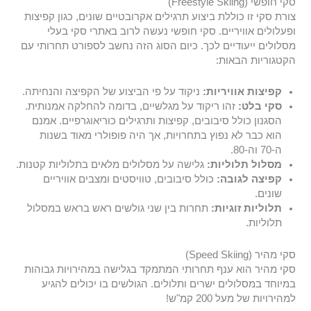
סקי חופשי (Freestyle Skiing)
צורת סקי זו כוללת ביצוע תרגילים אקרובטיים שונים, כגון קפיצות
ופעלולים אוויריים. סקי חופשי נעשה לרוב באתרי סקי בעלי
מסלולים ייעודיים לכך. כיום הסוג הזה נחשב לספורט תחרותי עם
הקטגוריות הבאות:
קפיצות אוויריות:
ניקוד על פי הביצוע של הקפיצה והנחיתה.
סקי בלט:
זהו ריקוד על מגלשיים, בדומה להחלקה אמנותית.
הסגנון כולל סיבובים, קפיצות ותרגילים כוריאוגרפיים. אמנם
הוא כבר לא נפוץ בתחרויות, אך היה פופולרי מאוד בשנות
ה-70 וה-80.
מסלול תלוליות:
גלישה על מסלולים מלאים בתלוליות קטנות.
קפיצה לגובה:
כולל סיבובים, טוויסטים ומצבים אוויריים
שונים.
תלוליות זוגיות:
תחרות בין שני גולשים ראש בראש במסלול
תלוליות.
סקי מהיר (Speed Skiing)
סקי מהיר הוא ענף תחרותי המתמקד בגלישה במהירויות גבוהות
במיוחד במסלולים ישרים ותלולים. הגולשים בו יכולים להגיע
למהירויות של מעל 200 קמ"ש!