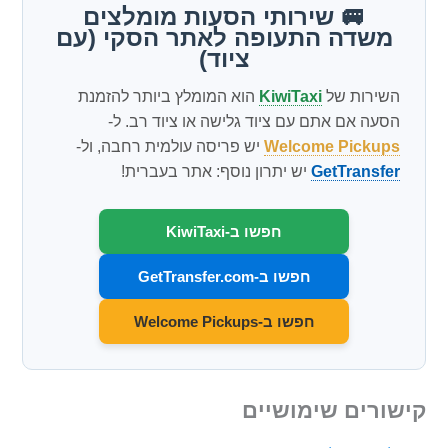
🚐 שירותי הסעות מומלצים
משדה התעופה לאתר הסקי (עם
ציוד)
השירות של
KiwiTaxi
הוא המומלץ ביותר להזמנת
הסעה אם אתם עם ציוד גלישה או ציוד רב. ל-
Welcome Pickups
יש פריסה עולמית רחבה, ול-
GetTransfer
יש יתרון נוסף: אתר בעברית!
חפשו ב-KiwiTaxi
חפשו ב-GetTransfer.com
חפשו ב-Welcome Pickups
קישורים שימושיים