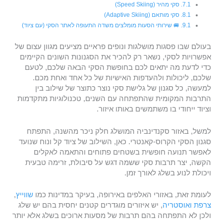
סקי מהיר (Speed Skiing)
סקי מותאם (Adaptive Skiing)
🚐 שירותי הסעות מומלצים משדה התעופה לאתר הסקי (עם ציוד)
בעולם שבו פסגות מושלגות ונופים פראיים מציעים מגוון עצום של
אפשרויות לסקי, נשאר רק להכיר את הסגנונות השונים הקיימים
כדי לדעת מה יתאים לכם בחופשת הסקי הבאה שלכם, לטעם
שלכם, ליכולות ולהעדפות האישיות של כל אחד ואחת מכם.
למעשה, כל סגנון של גלישת סקי נוצר כתוצר של שילוב בין
התרבות המקומית שהתפתחה עם השנים, טכנולוגיות מתקדמות
וציוד ייחודי בו משתמשים באותו איזור.
למשל, באזור סקנדינביה המושלג חלק ניכר מהשנה, התפתח
סגנון הסקי הקרוס-קאנטרי. כאן, השילוב של ציוד קל ונוח שנועד
לאפשר תנועה חופשית בשטחים פתוחים והתאמה לאקלים
הקשה, יצר תרבות סקי ששמה דגש על סיבולת, זרימה טבעית
ויכולת לנוע בשלג לאורך זמן.
לעומת זאת, באזורי האלפים באירופה, בעיקר במדינות כמו
שווייץ
,
צרפת
ואוסטריה
, יש איזורים מוגדרים קטנים יחסית בהם יש שלג
ולכן לא התפתחה בהם תרבות של מסעות ארוכים בשלג אלא יותר