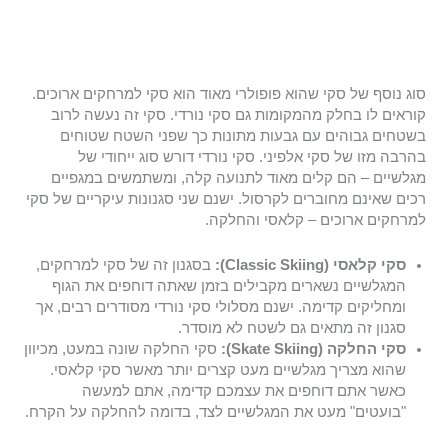
סוג נוסף של סקי שהוא פופולרי מאוד הוא סקי למרחקים ארוכים.
קוראים לו בחלק מהמקומות גם סקי נורדי. סקי זה נעשה לרוב
בשטחים גבוהים עם גבעות מתונות כך שפני השטח שטוחים
בהרבה מזו של סקי אלפיני. סקי נורדי דורש סוג ייחודי של
מגלשיים – הם קלים מאוד לתנועה קלה, ומשתמשים במגפיים
רכים שאינם מחוברים לקרסול. ישנם שני סגנונות עיקריים של סקי
למרחקים ארוכים – קלאסי והחלקה.
סקי קלאסי (Classic Skiing):
בסגנון זה של סקי למרחקים,
המגלשיים נשארים מקבילים בזמן שאתה דוחפים את הגוף
ומחליקים קדימה. ישנם מסלולי סקי נורדי מסודרים רבים, אך
סגנון זה מתאים גם לשטח לא מוסדר.
סקי החלקה (Skate Skiing):
סקי החלקה שונה במעט, מכיוון
שהוא מצריך מגלשיים מעט קצרים יותר מאשר סקי קלאסי.
כאשר אתם דוחפים את עצמכם קדימה, אתם למעשה
"בועטים" מעט את המגלשיים לצד, בדומה להחלקה על הקרח.