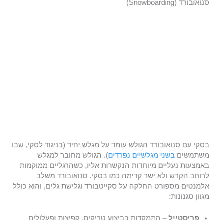
סנואובורד (Snowboarding)
בסקי עם סנואובורד הגולש עומד על מגלש יחיד (בניגוד לסקי, שבו
משתמשים
בשני מגלשיים נפרדים
). הגולש מחובר למגלש
באמצעות נעליים מיוחדות הנקשרות אליו, כשהרגליים ממוקמות
לרוחב הקרש ולא ישר קדימה כמו בסקי. סנואובורד משלב
אלמנטים מספורט החלקה על סקייטבורד וגלישת גלים, והוא כולל
מגוון סגנונות:
פריסטייל
– התמקדות בביצוע טריקים, קפיצות ופעלולים