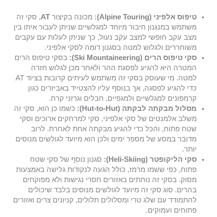
טיפוס אלפיני (Alpine Touring):
מכונה בקיצור
AT
, סקי זה
משתמש במנגנון חיבור מיוחד למגלשיים שניתן לעבור איתו בין
מצב עקב חופשי למצב עקב נעול, כך שניתן לעלות עם עקבים
משוחררים ולגלוש למטה בסגנון דומה לסקי אלפיני.
סקי טיפוס הרים (Ski Mountaineering):
בסקי טיפוס הרים
המטרה היא להגיע לפסגת ההר ולאחר מכן לגלוש חזרה
למטה. מי שעוסק בסקי זה משתמש לעיתים קרובות בציוד AT
כדי להגיע לפסגה, אך בנוסף עליו להצטייד באביזרים כגון
קרמפונים למגלשיים ולמגפיים, חבלים וגרזני קרח.
מסלול מבקתה לבקתה (Hut-to-Hut):
כשמו כן הוא, סקי זה
משלב אלמנטים של סקי אלפיני, סקי למרחקים ארוכים וסקי
שטח פתוח, והכל כדי להגיע מבקתה אחת לאחרת. לרוב
מדובר במסע של מספר ימים ולכן הוא מיועד לגולשים מנוסים
יותר.
סקי הליקופטר (Heli-Skiing):
סגנון נוסף של סקי שטח
פתוח, כפי ששמו מרמז, כולל הגעה לנקודות גלישה באמצעות
מסוק. בסקי זה נוחתים באזורים חסרי נגישות ולא מפוקחים
בהרים. סוג סקי זה מיועד לגולשים מנוסים בלבד שיכולים
להתמודד עם שלג טרי ומסלולים תלולים, קניונים צרים ואזורים
פתוחים ועמוקים.