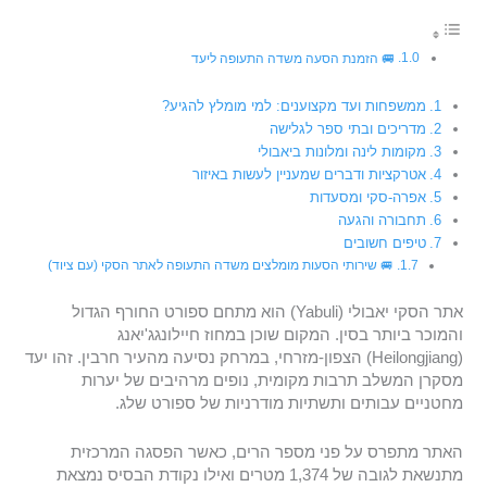
🚐 הזמנת הסעה משדה התעופה ליעד
ממשפחות ועד מקצוענים: למי מומלץ להגיע?
מדריכים ובתי ספר לגלישה
מקומות לינה ומלונות ביאבולי
אטרקציות ודברים שמעניין לעשות באיזור
אפרה-סקי ומסעדות
תחבורה והגעה
טיפים חשובים
🚐 שירותי הסעות מומלצים משדה התעופה לאתר הסקי (עם ציוד)
אתר הסקי יאבולי (Yabuli) הוא מתחם ספורט החורף הגדול
והמוכר ביותר בסין. המקום שוכן במחוז חיילונגג'יאנג
(Heilongjiang) הצפון-מזרחי, במרחק נסיעה מהעיר חרבין. זהו יעד
מסקרן המשלב תרבות מקומית, נופים מרהיבים של יערות
מחטניים עבותים ותשתיות מודרניות של ספורט שלג.
האתר מתפרס על פני מספר הרים, כאשר הפסגה המרכזית
מתנשאת לגובה של 1,374 מטרים ואילו נקודת הבסיס נמצאת