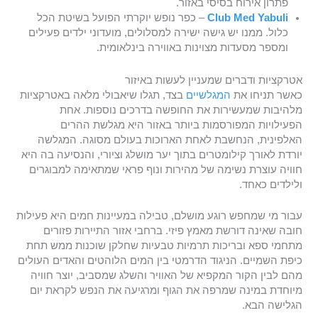
פתרון אירוח בסיסי באזור.
Club Med Yabuli
– כפר נופש יוקרתי הפועל בשיטת הכל
כלול. ממנו יש גישה ישירה למסלולים, מועדוני ילדים פעילים
ומספר מסעדות מצוינות באווירה בינלאומית.
אטרקציות ודברים שמעניין לעשות באיזור
כאשר תניחו את
המגלשיים
בצד, תגלו שיאבולי מלאה באטרקציות
מלהיבות שמעשירות את החופשה בדרכים נוספות. אחת
הפעילויות המפורסמות ביותר באזור היא מגלשת ההרים
האלפינית, הנחשבת לאחת הארוכות בעולם מסוגה. המגלשה
יורדת לאורך קילומטרים בתוך יער מושלג וציורי, והנסיעה בה היא
חוויה עוצרת נשימה של מהירות ונוף פראי שמתאימה למבוגרים
ולילדים כאחד.
עבור מי שמחפש רוגע מושלם, טבילה במעיינות חמים היא פעילות
חובה שאינה דורשת מאמץ פיזי. ברחבי אזור התיירות פזורים
מתחמי ספא ובריכות תרמיות טבעיות שחלקן שוכנות ממש תחת
כיפת השמיים. הניגוד הדרמטי בין המים הלוהטים והאדים העולים
מהם לבין הקור המקפיא של האוויר והשלג שמסביב, יוצר חוויה
מיוחדת במינה שמרפה את הגוף ומרגיעה את הנפש לקראת יום
הגלישה הבא.