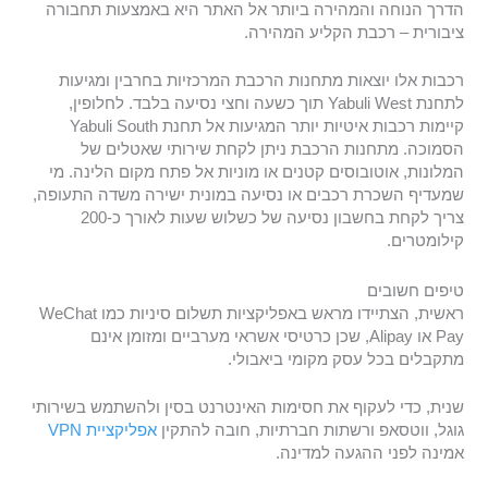
הדרך הנוחה והמהירה ביותר אל האתר היא באמצעות תחבורה
ציבורית – רכבת הקליע המהירה.
רכבות אלו יוצאות מתחנות הרכבת המרכזיות בחרבין ומגיעות
לתחנת Yabuli West תוך כשעה וחצי נסיעה בלבד. לחלופין,
קיימות רכבות איטיות יותר המגיעות אל תחנת Yabuli South
הסמוכה. מתחנות הרכבת ניתן לקחת שירותי שאטלים של
המלונות, אוטובוסים קטנים או מוניות אל פתח מקום הלינה. מי
שמעדיף השכרת רכבים או נסיעה במונית ישירה משדה התעופה,
צריך לקחת בחשבון נסיעה של כשלוש שעות לאורך כ-200
קילומטרים.
טיפים חשובים
ראשית, הצתיידו מראש באפליקציות תשלום סיניות כמו WeChat
Pay או Alipay, שכן כרטיסי אשראי מערביים ומזומן אינם
מתקבלים בכל עסק מקומי ביאבולי.
שנית, כדי לעקוף את חסימות האינטרנט בסין ולהשתמש בשירותי
גוגל, ווטסאפ ורשתות חברתיות, חובה להתקין
אפליקציית VPN
אמינה לפני ההגעה למדינה.