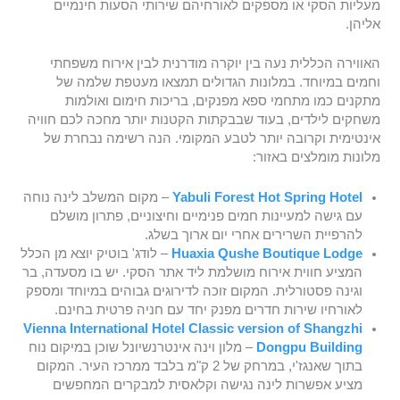
מעליות הסקי או מספקים לאורחיהם שירותי הסעות חינמיים
אליהן.
האווירה הכללית נעה בין יוקרה מודרנית לבין אירוח משפחתי
וחמים במיוחד. במלונות הגדולים תמצאו מעטפת שלמה של
מתקנים כמו מתחמי ספא מפנקים, בריכות חימום ואולמות
משחקים לילדים, בעוד שבבקתות הקטנות יותר מחכה לכם חוויה
אינטימית וקרובה יותר לטבע המקומי. הנה רשימה נבחרת של
מלונות מומלצים באזור:
Yabuli Forest Hot Spring Hotel
– מקום המשלב לינה נוחה
עם גישה למעיינות חמים פנימיים וחיצוניים, פתרון מושלם
להרפיית השרירים אחרי יום ארוך בשלג.
Huaxia Qushe Boutique Lodge
– לודג' בוטיק יוצא מן הכלל
המציע חווית אירוח מושלמת ליד אתר הסקי. יש בו מסעדה, בר
וגינה פסטורלית. המקום זוכה לדירוגים גבוהים במיוחד ומספק
לאורחיו שירות חדרים מפנק יחד עם חניה פרטית בחינם.
Vienna International Hotel Classic version of Shangzhi
Dongpu Building
– מלון וינה אינטרנשיונל שוכן במיקום נוח
בתוך שאנגז'י, במרחק של 2 ק"מ בלבד ממרכז העיר. המקום
מציע אפשרות לינה נגישה וקלאסית למבקרים המחפשים