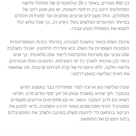
בכ-400 מטרים. באתר כ-35 קילומטרים של מסלולי גלישה
המחולקים היטב בין הרמות השונות. יש כאן מגוון רחב של
מסלולים, החל משבילים ארוכים ומתונים ועד למורדות תלולים
במיוחד המיועדים לגולשים בעלי ניסיון רב, כך שכל גולש יכול
למצוא את המסלול הנכון עבורו.
איכות השלג באזור נחשבת לגבוהה, במיוחד בזכות הטמפרטורות
הנמוכות השומרות על השלג יבש ופודרתי לחלוטין. יאבולי משלבת
שלג טבעי עם מערכות מתקדמות לייצור שלג מלאכותי, כך שיש
כיסוי לבן ואיכותי לאורך כל ימי הפעילות. התנאים האלו מבטיחים
גלישה חלקה, ללא היווצרות של קרח לעיתים קרובות, מה שמשפר
את חווית הגלישה באופן דרמטי.
עונת הגלישה כאן ארוכה למדי ומתחילה כבר באמצע חודש
נובמבר, תוך שהיא נמשכת עמוק אל תוך סוף חודש מרץ. חודשי
השיא הם לרוב דצמבר וינואר, אז גם מתקיימים אירועים מקומיים
ופסטיבלי חורף מפורסמים באזור חרבין הסמוכה. כדאי לתכנן את
הביקור בהתאם כדי ליהנות משלג במיטבו ולשלב את הפסטיבלים
בלוח הזמנים של החופשה.