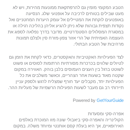
הטבע המקומי מזמין גם להרפתקאות ממונעות מהירות, ויש לא
מעט שבילים בטוחים לרכיבה על אופנועי שלג. הנסיעה
באופנועים לוקחת את המטיילים אל עומק היערות המחטניים ואל
נקודות תצפית גבוהות שלא ניתן להגיע אליהן בהליכה רגילה או
במסגרת המסלולים הסטנדרטיים. מדובר בדרך נפלאה לספוג את
העוצמה האמיתית של הרי אזור צפון-מזרח סין ולצלם תמונות
מרהיבות של הטבע הבתולי.
לצד הפעילויות האקטיביות והאקסטרים, כדאי לקחת את הזמן גם
לטיולים שלווים בכרכרות מסורתיות הרתומות לסוסים או פשוט
לשוטט ברגל בין העצים העמוסים בלבן בוהק. האווירה במקום
שקטה מאוד בשעות אחר הצהריים, וכאשר משלבים את כל
הפעילויות יחד, מקבלים יעד חורף שמצליח לרגש ולספק עניין
תיירותי רב גם מעבר לשעות הפעילות הרשמיות של מעליות ההר.
Powered by
GetYourGuide
אפרה-סקי ומסעדות
הקולינריה והאפרה-סקי ביאבולי שונה מזו המוכרת באלפים
האירופאיים, אך היא בעלת קסם אותנטי ומיוחד משלה. במקום