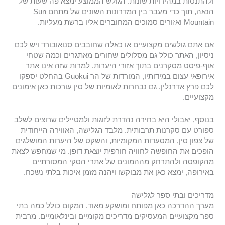
ולהתנסות במהירויות שונות. הגולש הממוצע ימצא פה שעות של
הנאה, תוך כדי מעבר בין המדרונות השונים של מתחם Sun
Mountain ואזורים סמוכים המחוברים אליו ברשת מעליות.
אם אתם גולשים מקצועיים או כאלה שחובבים סנואובורד ויש לכם
ניסיון, האתר כולל גם מסלולים שחורים מאתגרים וכמה שטחי
אוף-פיסט מסקרנים בתוך אזורי היערות. למרות שזה אינו אתר
אירופאי עצום במידותיו, המורדות של הר Guokui בהחלט יספקו
לכם פרץ אדרנלין. גם נבחרות לאומיות של סין עורכות כאן אימונים
מקצועיים.
בנוסף, יאבולי היא בחירה נהדרת לזוגות ולמטיילים שרוצים לשלב
ספורט עם סקרנות תרבותית. מלבד הגלישה, האווירה הייחודית
של צפון סין, המסעדות המקומיות, והשקט של היערות המושלגים
הופכים את החופשה לחוויה חורפית יוצאת דופן. מי שמחפש לצאת
מהקופסה ולהתרחק מההמונים של אתרי הסקי המסורתיים
באירופה, ימצא כאן את מבוקשו ויהנה מזמן איכות בלתי נשכח.
מדריכים ובתי ספר לגלישה
מערך ההדרכה כאן מפותח ומושקע מאוד. המקום כולל כמה בתי
ספר מקצועיים המעסיקים מדריכים מקומיים ובינלאומיים. מרבית