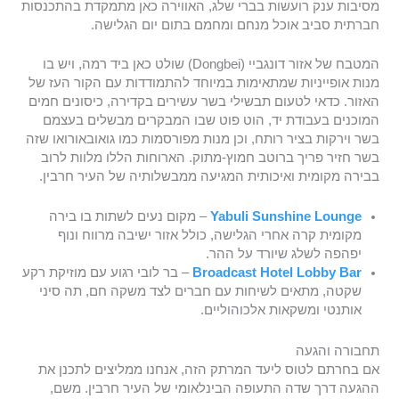
מסיבות ענק רועשות בברי שלג, האווירה כאן מתמקדת בהתכנסות
חברתית סביב אוכל מנחם ומחמם בתום יום הגלישה.
המטבח של אזור דונגביי (Dongbei) שולט כאן ביד רמה, ויש בו
מנות אופייניות שמתאימות במיוחד להתמודדות עם הקור העז של
האזור. כדאי לטעום תבשילי בשר עשירים בקדירה, כיסונים חמים
המוכנים בעבודת יד, הוט פוט שבו המבקרים מבשלים בעצמם
בשר וירקות בציר רותח, וכן מנות מפורסמות כמו גואובאורואו שזה
בשר חזיר פריך ברוטב חמוץ-מתוק. הארוחות הללו מלוות לרוב
בבירה מקומית ואיכותית המגיעה ממבשלותיה של העיר חרבין.
Yabuli Sunshine Lounge
– מקום נעים לשתות בו בירה
מקומית קרה אחרי הגלישה, כולל אזור ישיבה מרווח ונוף
יפהפה לשלג שיורד על ההר.
Broadcast Hotel Lobby Bar
– בר לובי רגוע עם מוזיקת רקע
שקטה, מתאים לשיחות עם חברים לצד משקה חם, תה סיני
אותנטי ומשקאות אלכוהוליים.
תחבורה והגעה
אם בחרתם לטוס ליעד המרתק הזה, אנחנו ממליצים לתכנן את
ההגעה דרך שדה התעופה הבינלאומי של העיר חרבין. משם,