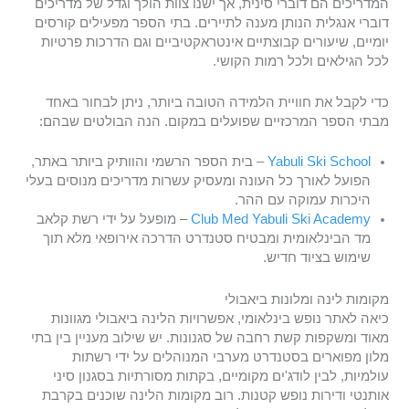
המדריכים הם דוברי סינית, אך ישנו צוות הולך וגדל של מדריכים
דוברי אנגלית הנותן מענה לתיירים. בתי הספר מפעילים קורסים
יומיים, שיעורים קבוצתיים אינטראקטיביים וגם הדרכות פרטיות
לכל הגילאים ולכל רמות הקושי.
כדי לקבל את חוויית הלמידה הטובה ביותר, ניתן לבחור באחד
מבתי הספר המרכזיים שפועלים במקום. הנה הבולטים שבהם:
Yabuli Ski School
– בית הספר הרשמי והוותיק ביותר באתר,
הפועל לאורך כל העונה ומעסיק עשרות מדריכים מנוסים בעלי
היכרות עמוקה עם ההר.
Club Med Yabuli Ski Academy
– מופעל על ידי רשת קלאב
מד הבינלאומית ומבטיח סטנדרט הדרכה אירופאי מלא תוך
שימוש בציוד חדיש.
מקומות לינה ומלונות ביאבולי
כיאה לאתר נופש בינלאומי, אפשרויות הלינה ביאבולי מגוונות
מאוד ומשקפות קשת רחבה של סגנונות. יש שילוב מעניין בין בתי
מלון מפוארים בסטנדרט מערבי המנוהלים על ידי רשתות
עולמיות, לבין לודג'ים מקומיים, בקתות מסורתיות בסגנון סיני
אותנטי ודירות נופש קטנות. רוב מקומות הלינה שוכנים בקרבת