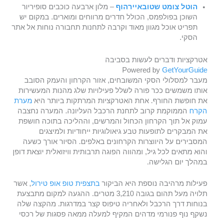
הוטל צומט שטובאיירהוף
– מלון ארבעה כוכבים סופיריור
השוכן בפולפמס, הכולל חדרים מרווחים ומוארים. במקום יש
תפריט אוכל מגוון מאוד וקרבה לתחנות תחבורה נוחות אל אתר
הסקי.
אטרקציות ודברים לעשות בסביבה
Powered by
GetYourGuide
מעבר למסלולי הסקי המשובחים, אזור הקרחון והעמק הסובב
אותו משמשים ככר פורה לשלל פעילויות שלג מהנות המעשירות
את חופשת החורף. אחת האטרקציות המרתקות ביותר היא
מערת
הקרח
הממוקמת קרוב לתחנת הרכבל העליונה. המערה נחצבה
עמוק אל תוך הקרחון הכחול והמרשים, וההליכה בתוכה חושפת
את המבקרים לתופעות טבע גיאולוגיות ייחודיות ולמיצגים
המסבירים על היווצרות הקרחונים באלפים. הסיור אורך כשעה
והוא מתאים לכל גיל, ומהווה הפוגה תרבותית וויזואלית יוצאת דופן
במהלך יום הגלישה.
פעילות מרהיבה נוספת היא הביקור
בתצפית טופ אופ טירול
, אשר
תלויה מעל תהום בגובה 3,210 מטרים. ההגעה למקום מתבצעת
בנוחות דרך הרכבל ולאחריה טיפוס קצר במדרגות. מהקצה שלה
נשקף נוף פנורמי מדהים המקיף למעלה ממאה פסגות של רכסי