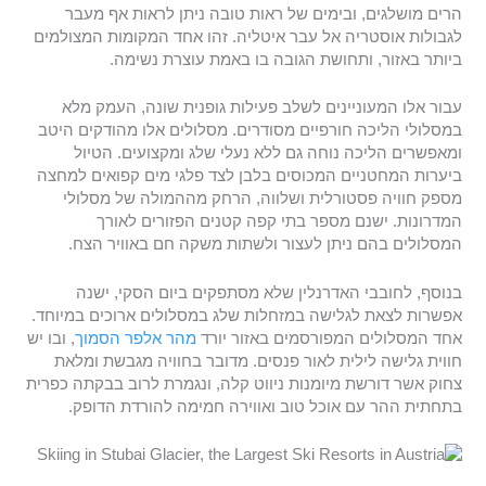
הרים מושלגים, ובימים של ראות טובה ניתן לראות אף מעבר
לגבולות אוסטריה אל עבר איטליה. זהו אחד המקומות המצולמים
ביותר באזור, ותחושת הגובה בו באמת עוצרת נשימה.
עבור אלו המעוניינים לשלב פעילות גופנית שונה, העמק מלא
במסלולי הליכה חורפיים מסודרים. מסלולים אלו מהודקים היטב
ומאפשרים הליכה נוחה גם ללא נעלי שלג ומקצועים. הטיול
ביערות המחטניים המכוסים בלבן לצד פלגי מים קפואים למחצה
מספק חוויה פסטורלית ושלווה, הרחק מההמולה של מסלולי
המדרונות. ישנם מספר בתי קפה קטנים הפזורים לאורך
המסלולים בהם ניתן לעצור ולשתות משקה חם באוויר הצח.
בנוסף, לחובבי האדרנלין שלא מסתפקים ביום הסקי, ישנה
אפשרות לצאת לגלישה במזחלות שלג במסלולים ארוכים במיוחד.
אחד המסלולים המפורסמים באזור יורד
מהר אלפר הסמוך
, ובו יש
חווית גלישה לילית לאור פנסים. מדובר בחוויה מגבשת ומלאת
צחוק אשר דורשת מיומנות ניווט קלה, ונגמרת לרוב בבקתה כפרית
בתחתית ההר עם אוכל טוב ואווירה חמימה להורדת הדופק.