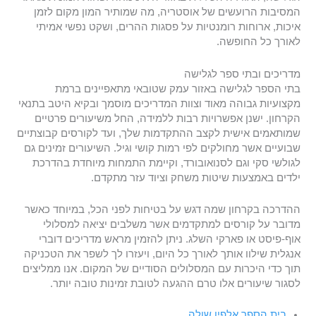
המסיבות הרועשים של אוסטריה, מה שמותיר המון מקום לזמן
איכות, ארוחות רומנטיות על פסגות ההרים, ושקט נפשי אמיתי
לאורך כל החופשה.
מדריכים ובתי ספר לגלישה
בתי הספר לגלישה באזור עמק שטובאי מתאפיינים ברמת
מקצועיות גבוהה מאוד וצוות המדריכים מוסמך ובקיא היטב בתנאי
הקרחון. ישנן אפשרויות רבות ללמידה, החל משיעורים פרטיים
שמותאמים אישית לקצב ההתקדמות שלך, ועד לקורסים קבוצתיים
שבועיים אשר מחולקים לפי רמות קושי וגיל. השיעורים זמינים גם
לגולשי סקי וגם לסנואובורד, וקיימת התמחות מיוחדת בהדרכת
ילדים באמצעות שיטות משחק וציוד עזר מתקדם.
ההדרכה בקרחון שמה דגש על בטיחות לפני הכל, במיוחד כאשר
מדובר על קורסים למתקדמים אשר משלבים יציאה למסלולי
אוף-פיסט או פארקי השלג. ניתן להזמין מראש מדריכים דוברי
אנגלית שילוו אותך לאורך כל היום, ויעזרו לך לשפר את הטכניקה
תוך כדי היכרות עם המסלולים הסודיים של המקום. אנו ממליצים
לסגור שיעורים אלו טרם ההגעה לטובת זמינות טובה יותר.
בית הספר אלפין שולה