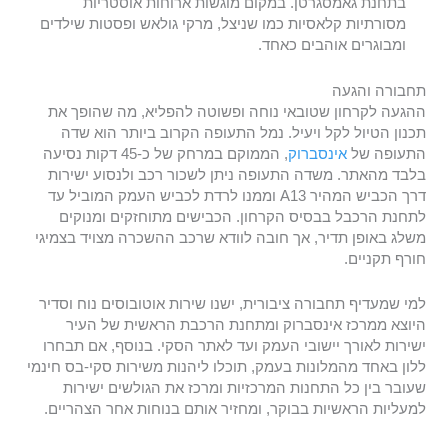
בתחנת גאמסגרטן. במקום מוגשות ארוחות אוסטריות
מסורתיות קלאסיות כמו שניצל, מרקי גולאש ופסטות שילדים
ומבוגרים אוהבים כאחד.
תחבורה והגעה
ההגעה לקרחון שטובאי נוחה ופשוטה להפליא, מה שהופך את
תכנון הטיול לקל ויעיל. נמל התעופה הקרוב ביותר הוא שדה
התעופה של
אינסברוק
, הממוקם במרחק של כ-45 דקות נסיעה
בלבד מהאתר. משדה התעופה ניתן לשכור רכב ולנסוע ישירות
דרך הכביש המהיר A13 וממנו לרדת לכביש העמק המוביל עד
לתחנת הרכבל בבסיס הקרחון. הכבישים מתוחזקים ומנוקים
משלג באופן תדיר, אך חובה לוודא שרכב ההשכרה מצויד בצמיגי
חורף תקניים.
למי שמעדיף תחבורה ציבורית, ישנו שירות אוטובוסים נוח וסדיר
היוצא ממרכז אינסברוק ומתחנת הרכבת הראשית של העיר
ישירות לאורך יישובי העמק ועד לאתר הסקי. בנוסף, אם תבחרו
ללון באחד מהמלונות בעמק, תוכלו ליהנות משירות סקי-בס חינמי
שעובר בין כל התחנות המרכזיות ומרכז את הגולשים ישירות
למעליות הראשיות בבוקר, ומחזיר אותם בנוחות אחר הצהריים.