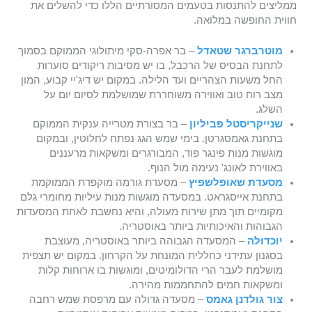
ממליצים להתנסות בטעמים המסורתיים הללו כדי להשלים את
חווית החופשה במלואה.
מוטרברגר שטאדל
– בר אפרה-סקי מיתולוגי הממוקם בסמוך
לתחנת הבסיס של הרכבל, בו יש מסיבות ריקודים סוערות
החל משעות הצהריים ועד הלילה. במקום יש דיג'יי קבוע, המון
מצב רוח טוב ואווירה משוחררת שמושלמת לסיום יום על
השלג.
שנייקריסטל פביליון
– בר בצורת מטרייה ענקית הממוקם
בתחנת גאמסגרטן. בימי שמש הגג נפתח לחלוטין, ובמקום
מוגשות מנות פינגר פוד, המבורגרים ומשקאות מרעננים
באווירת לאונג' נעימה מול הנוף.
מסעדת שאופלשפיץ
– מסעדת גורמה מוקפדת הממוקמת
בתחנת אייסגראט. במסעדה מוגשות מנות עיליות מחומרי גלם
מקומיים תוך מתן שירות מעולה, והיא נחשבת לאחת המסעדות
הגבוהות והאיכותיות ביותר באוסטריה.
יוכדולה
– המסעדה הגבוהה ביותר באוסטריה, מעוצבת
בסגנון עתידני כחללית המונחת על הקרחון. במקום יש תצפית
מושלמת לעבר הרי הדולומיטים, ומוגשות בו ארוחות קלות
ומשקאות חמים להתחממות מהירה.
צור גולדנן גאמס
– מסעדה גדולה עם מרפסת שמש רחבה