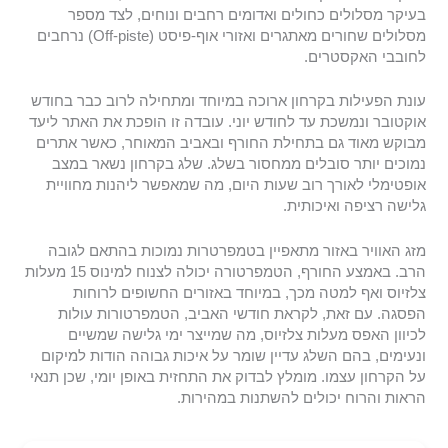
בעיקר מסלולים כחולים ואדומים רחבים ונוחים, לצד מספר
מסלולים שחורים מאתגרים ואזורי אוף-פיסט (Off-piste) נרחבים
לחובבי האקסטרים.
עונת הפעילות בקרחון ארוכה במיוחד ומתחילה לרוב כבר בחודש
אוקטובר ונמשכת עד לחודש יוני. עובדה זו הופכת את האתר ליעד
מבוקש מאוד גם בתחילת החורף ובאביב המאוחר, כאשר אתרים
נמוכים יותר סובלים ממחסור בשלג. שלג בקרחון נשאר במצב
אופטימלי לאורך רוב שעות היום, מה שמאפשר ליהנות מחוויית
גלישה רציפה ואיכותית.
מזג האוויר באזור מתאפיין בטמפרטרות נמוכות בהתאם לגובה
הרב. באמצע החורף, הטמפרטורה יכולה לצנוח למינוס 15 מעלות
צלזיוס ואף למטה מכך, במיוחד באזורים החשופים לרוחות
הפסגה. עם זאת, לקראת חודשי האביב, הטמפרטורות עולות
לכיוון האפס מעלות צלזיוס, מה שמייצר ימי גלישה שמשיים
ונעימים, בהם השלג עדיין שומר על איכות גבוהה הודות למיקום
על הקרחון עצמו. מומלץ לבדוק את התחזית באופן יומי, שכן תנאי
הראות והרוח יכולים להשתנות במהירות.