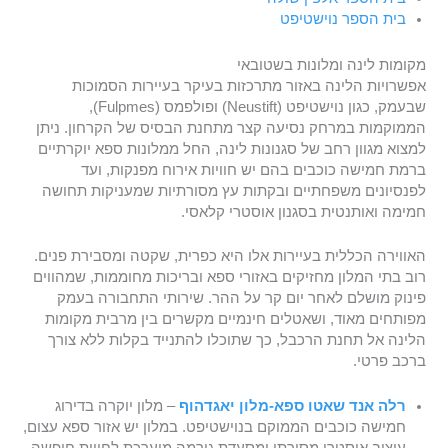
בית הספר נוישט
י
פט
מקומות לינה ומלונות בשטובאי
אפשרויות הלינה באזור מתרכזות בעיקר בעיירות הסמוכות
שבעמק, כגון נוישטיפט (Neustift) ופולפמס (Fulpmes),
הממוקמות במרחק נסיעה קצר מתחנת הבסיס של הקרחון. ניתן
למצוא מגוון רחב של סגנונות לינה, החל ממלונות ספא יוקרתיים
ברמת חמישה כוכבים בהם יש חוויות אירוח מפנקות, ועד
לפנסיונים משפחתיים ובקתות עץ מסורתיות שמעניקות תחושה
חמימה ואותנטית בסגנון אוסטרי קלאסי.
האווירה הכללית בעיירות אלו היא כפרית, שקטה ומסבירת פנים.
רוב בתי המלון מחזיקים באזורי ספא ובריכות מחוממות, שמהווים
פינוק מושלם לאחר יום קר על ההר. שירותי התחבורה בעמק
מפותחים מאוד, ושאטלים חינמיים מקשרים בין מרבית מקומות
הלינה אל תחנת הרכבל, כך שתוכלו להתנייד בקלות ללא צורך
ברכב פרטי.
רלה אנד שאטו ספא-מלון יאגדהוף
– מלון יוקרה בדירוג
חמישה כוכבים הממוקם בנוישטיפט. במלון יש אזור ספא עצום,
עיצוב אוסטרי מסורתי ומסעדת גורמה מוערכת לחווית חופשה