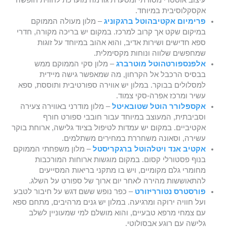
אקסקלוסיבית במיוחד.
פרימיום אקטיבהוטל ברגקוניג
– מלון מעולה הממוקם
במיקום שקט אך קרוב למרכז. במקום יש בריכה מקורה, חדרי
ספא חדישים ושירות אדיב, והוא אהוב במיוחד על זוגות
שמחפשים שלווה ונוחות מקסימלית.
אלפנספורטהוטל מוטרברג
– מלון סקי הממוקם ממש
בבסיס הרכבל אל הקרחון, מה שמאפשר גישה מיידית
למסלולים בבוקר. במלון יש אווירה ספורטיבית ותוססת, ספא
עשיר ומרכז אפרה-סקי צמוד.
אקספלורר הוטל שטובאיטל
– מלון מודרני באווירה צעירה
וסביבתית, המעוצב במיוחד עבור חובבי ספורט חורף
אקטיביים. במקום יש עמדות לטיפול בציוד גלישה, ארוחת בוקר
עשירה, וסאונה משחררת במחירים משתלמים.
אקטיב אנד ויטלהוטל ברגקריסטל
– מלון משפחתי הממוקם
בנוף פסטורלי קסום. במקום מוגשות ארוחות המורכבות
מחומרי גלם מקומיים, ויש בו מתקני בריאות המסייעים
להתאוששות מהירה לאחר יום ארוך של ספורט על השלג.
פורסטרס נטורריזורט
– כפר נופש ששם דגש על חיבור לטבע
ועל חוויה ירוקה ומרגיעה. במלון יש גנים מרהיבים, מתחם ספא
עם צמחי מרפא טבעיים, והוא מושלם למי שמעוניין לשלב
גלישה עם רוגע אבסולוטי.