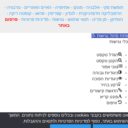
חופשת סקי
-
אלבניה
-
מונקו
-
אתיופיה
-
האיים האזוריים
-
נורבגיה
-
הרפובליקה הדומיניקנית
-
לונדון
-
קפריסין
-
פראג
-
קוסטה ריקה
-
הוותיקן
-
סן מרינו
-
תנאי שימוש
-
נגישות
-
מדיניות פרטיות
-
פרסום
באתר
פתח סרגל נגישות
כלי נגישות
הגדל טקסט
הקטן טקסט
גווני אפור
ניגודיות גבוהה
ניגודיות הפוכה
רקע בהיר
הדגשת קישורים
פונט קריא
איפוס
אנו משתמשים בקבצי cookies ובכלים נוספים לניתוח נתונים. המשך
השימוש באתר, כפוף למדיניות הפרטיות ולתנאים וההגבלות.