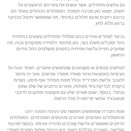
גם גולשים מתחילים, אשר עושים את צעדיהם הראשונים על
השלג, ימצאו כאן סביבה תומכת. המסלולים הכחולים באתר הם
ברובם רחבים ואינם תלולים במיוחד, מה שמאפשר תרגול טכניקה
ברוגע וללא לחץ.
בניגוד לאתרים אחרים בהם מסלולי מתחילים נמצאים בתחתית
ההר וסובלים משלג בוצי, כאן מתחמי הלמידה ממוקמים גבוה, מה
שמעניק חוויית גלישה אמיתית בתנאים מושלמים החל מהיום
הראשון.
לגולשים מנוסים או מקצוענים שמחפשים אתגרים, האתר עונה על
הציפיות באמצעות איזור פאודר מסודר ומרשים. אזור זה מיועד
לחובבי גלישת הפרירייד וכולל מפות מסלולי אוף-פיסט, נקודות
ביקורת לבדיקת ציוד מפולות, ואזורים נרחבים של שלג עמוק
ובתולי. בנוסף, ישנם פארקי שלג עם מקפצות ומתקנים לרוכבי
סנואובורד וגלושי פריסטייל מכל הרמות.
זוגות וחבר'ה שמחפשים חופשת סקי נעימה ורגועה ייהנו
מהמסלולים האדומים הארוכים ומהנופים הפנורמיים. המסלולים
הרחבים מאפשרים גלישת קארבינג מהירה וזורמת. בנוסף לאיכות
הגלישה, האווירה הכללית באזור היא נינוחה ופחות המונית מאתרי