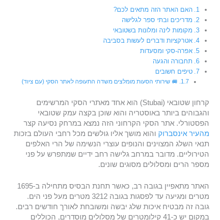
האם האתר הזה מתאים לכם?
מדריכים ובתי ספר לגלישה
מקומות לינה ומלונות בשטובאי
אטרקציות ודברים לעשות בסביבה
אפרה-סקי ומסעדות
תחבורה והגעה
טיפים חשובים
🚐 שירותי הסעות מומלצים משדה התעופה לאתר הסקי (עם ציוד)
קרחון שטובאי (Stubai) הוא אחד מאתרי הסקי המרשימים
והגבוהים ביותר באוסטריה והוא שוכן בקצה עמק שטובאי
הפסטורלי. אתר הסקי הקרחוני הזה נמצא במרחק נסיעה קצר
מהעיר אינסברוק
והוא מושך אליו גולשים מכל רחבי העולם בזכות
תנאי השלג המצוינים והנופים עוצרי הנשימה של הרי האלפים
הטירוליים. מדובר במרחב גלישה רחב ידיים שמתפרש על פני
מספר הרים ומסלולים מסוגים שונים.
האתר מתאפיין בגובה רב, כאשר תחנת הבסיס מתחילה ב-1695
מטרים ומגיעה עד לפסגות בגובה 3212 מטרים מעל פני הים.
גובה זה מבטיח איכות שלג יבשה ומשובחת לאורך חודשים רבים.
במקום יש כ-41 קילומטרים של מסלולים מוסדרים, הכוללים