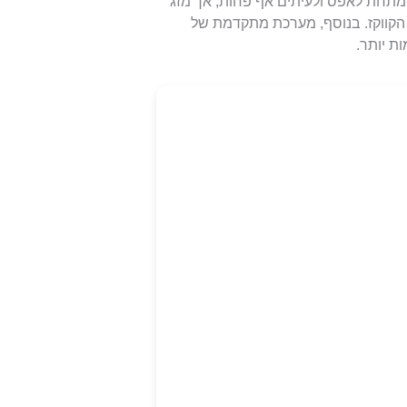
וחד יורדות הטמפרטורות עד ל-10 מעלות מתחת לאפס ולעיתים אף פחות, אך מזג
 הקווקז. בנוסף, מערכת מתקדמת של
ת יותר.