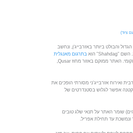
 ציוד)
Shahd הוא היעד החורפי הגדול והבולט ביותר באזרבייג'ן, ונחשב
Sha" הוא
בתרגום מאנגלית
"מלך ההרים" ומרמז על חשיבותו בעולם הסקי המקומי. האתר ממוקם באזור מחוז Qusar,
בית ואירוח אזרבייג’ני מסורתי הופכים את
הקטנה אפשר לגלוש בסטנדרטים של
1,435 ל־2,552 מטר מעל פני הים) שומר האתר על תנאי שלג טובים
ונמשכת עד תחילת אפריל.