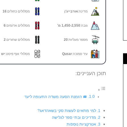
מדינה:
אזרבייג'ן
מסלולים כחולים:
16
גובה:
1,450-2,550 מ'
מסלולים אדומים:
6
מספר מעליות:
20
מסלולים שחורים:
2
עיר סמוכה:
Qusar
מסלולי אוף פיסט:
יש
תוכן העניינים:
🚐 הזמנת הסעה משדה התעופה ליעד
למי מתאים לעשות סקי בשאהדאג?
מדריכים ובתי ספר לגלישה
אטרקציות נוספות