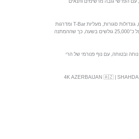
 באורך כולל של כ־36 קילומטרים, עם הפרשי גובה מרשימים ותנאים
מערכת המעליות כוללת 20 מעליות – ובהן רכבלים מהירים, גונדולות סגורות, מעליות T-Bar ומדרגות
שלג לילדים ולמתחילים. קצב ההובלה של המעליות עומד על כ־25,000 גולשים בשעה, כך שההמתנה
וחה ובטוחה, עם נוף פנורמי של הרי