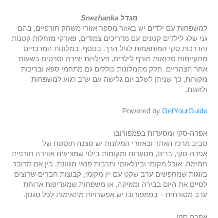
מגדל Snezhanka
למשפחות עם ילדים יש באזור מספר אזורי משחק חורפיים, בהם
גני שלג לילדים קטנים עם מדריכים צמודים, פארקי מזחלות קטנות
והדרכות סקי המותאמות לגיל הרך. בנוסף, במלונות המרכזיים
מתקיימות סדנאות חורף לילדים, פעילויות יצירה וסרטים בשעות
אחר הצהריים. חלק מהמלונות כוללים גם מתחמי ספא ובריכות
מקורות, כך שניתן לשלב יום גלישה עם ערב רגוע למשפחות
ולזוגות.
Powered by
GetYourGuide
אפרה-סקי ומסעדות בפמפורובו
סביב מרכז האתר ובאזורי המלונות יש סצנה תוססת של
אפרה-סקי, ברים, מסעדות ומקומות בילוי שמציעים אווירה חורפית
חמימה, אוכל מקומי ובינלאומי ותרבות פנאי מגוונת. בין אם מדובר
בזוגות שמחפשים ערב שקט עם יין מקומי, קבוצות חברים שרוצים
לסיים את היום בבירה ומוזיקה, או משפחות שמעדיפות ארוחת
ערב מסורתית – בפמפורובו יש אפשרויות מתאימות לכל סגנון.
אפרה סקי