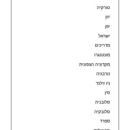
טורקיה
יוון
יפן
ישראל
מדריכים
מונטנגרו
מקדוניה הצפונית
נורבגיה
ניו זילנד
סין
סלובניה
סלובקיה
ספרד