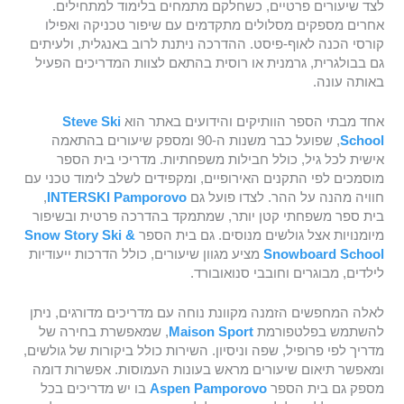
לצד שיעורים פרטיים, כשחלקם מתמחים בלימוד למתחילים.
אחרים מספקים מסלולים מתקדמים עם שיפור טכניקה ואפילו
קורסי הכנה לאוף-פיסט. ההדרכה ניתנת לרוב באנגלית, ולעיתים
גם בבולגרית, גרמנית או רוסית בהתאם לצוות המדריכים הפעיל
באותה עונה.
אחד מבתי הספר הוותיקים והידועים באתר הוא
Steve Ski
School
, שפועל כבר משנות ה-90 ומספק שיעורים בהתאמה
אישית לכל גיל, כולל חבילות משפחתיות. מדריכי בית הספר
מוסמכים לפי התקנים האירופיים, ומקפידים לשלב לימוד טכני עם
חוויה מהנה על ההר. לצדו פועל גם
INTERSKI Pamporovo
,
בית ספר משפחתי קטן יותר, שמתמקד בהדרכה פרטית ובשיפור
מיומנויות אצל גולשים מנוסים. גם בית הספר
Snow Story Ski &
Snowboard School
מציע מגוון שיעורים, כולל הדרכות ייעודיות
לילדים, מבוגרים וחובבי סנואובורד.
לאלה המחפשים הזמנה מקוונת נוחה עם מדריכים מדורגים, ניתן
להשתמש בפלטפורמת
Maison Sport
, שמאפשרת בחירה של
מדריך לפי פרופיל, שפה וניסיון. השירות כולל ביקורות של גולשים,
ומאפשר תיאום שיעורים מראש בעונות העמוסות. אפשרות דומה
מספק גם בית הספר
Aspen Pamporovo
בו יש מדריכים בכל