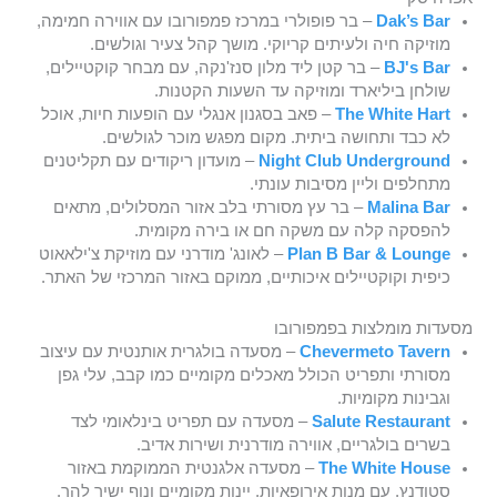
Dak’s Bar
– בר פופולרי במרכז פמפורובו עם אווירה חמימה,
מוזיקה חיה ולעיתים קריוקי. מושך קהל צעיר וגולשים.
BJ's Bar
– בר קטן ליד מלון סנז'נקה, עם מבחר קוקטיילים,
שולחן ביליארד ומוזיקה עד השעות הקטנות.
The White Hart
– פאב בסגנון אנגלי עם הופעות חיות, אוכל
לא כבד ותחושה ביתית. מקום מפגש מוכר לגולשים.
Night Club Underground
– מועדון ריקודים עם תקליטנים
מתחלפים וליין מסיבות עונתי.
Malina Bar
– בר עץ מסורתי בלב אזור המסלולים, מתאים
להפסקה קלה עם משקה חם או בירה מקומית.
Plan B Bar & Lounge
– לאונג' מודרני עם מוזיקת צ'ילאאוט
כיפית וקוקטיילים איכותיים, ממוקם באזור המרכזי של האתר.
מסעדות מומלצות בפמפורובו
Chevermeto Tavern
– מסעדה בולגרית אותנטית עם עיצוב
מסורתי ותפריט הכולל מאכלים מקומיים כמו קבב, עלי גפן
וגבינות מקומיות.
Salute Restaurant
– מסעדה עם תפריט בינלאומי לצד
בשרים בולגריים, אווירה מודרנית ושירות אדיב.
The White House
– מסעדה אלגנטית הממוקמת באזור
סטודנץ, עם מנות אירופאיות, יינות מקומיים ונוף ישיר להר.