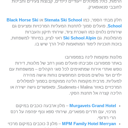
הרמות, כולל מסלולים ייעודיים לילדים, קבוצות צעירים וחבילות
לחובבי סנואופארק.
חלק מבתי הספר, כמו
Stenata Ski School
או
Black Horse Ski
School
, פועלים סמוך לתחנות המעליות המרכזיות ומציעים גם
שירותים נלווים כמו השכרת ציוד, שירותי תיקון והעברות
מהמלונות. גם
Ski School Alpin
ראוי לציון, במיוחד למשפחות,
בזכות תוכניות לימוד המותאמות לגיל הרך שיש בו.
מלונות ומקומות לינה בפמפורובו
באתר פמפורובו וסביבתו פועלים מגוון רחב של מלונות, דירות
נופש ואתרי אירוח שמתאימים לכל סוגי הקהלים – ממשפחות עם
ילדים ועד גולשים מנוסים המחפשים נוחות וגישה מהירה
למעליות. מרבית מקומות הלינה ממוקמים בסמוך למסלולים
המרכזיים באזור Malina ו-Studenets, ומאפשרים גישה ישירה או
הליכה קצרה אל תחנות הסקי.
Murgavets Grand Hotel
– מלון ארבעה כוכבים במיקום
מרכזי, עם חדרים מפוארים, שירותי ספא ונוף יפהפה על רכס
הרי רודופי.
MPM Family Hotel Merryan
– מלון 3 כוכבים במיקום מרכזי