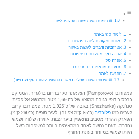
🚐 הזמנת הסעה משדה התעופה ליעד
לימוד סקי באתר
מלונות ומקומות לינה בפמפורובו
אטרקציות ודברים לעשות באיזור
אפרה-סקי ומסעדות בפמפורובו
אפרה סקי
מסעדות מומלצות בפמפורובו
ההגעה לאתר
🚐 שירותי הסעות מומלצים משדה התעופה לאתר הסקי (עם ציוד)
פמפֹורובו (Pamporovo) הוא אתר סקי בדרום בולגריה, הממוקם
ברכס רודופי בגובה ממוצע של כ־1,650 מטר ומתנשא אל פסגת
סנז’נקה (Snezhanka) בגובה של כ־1,926 מטר. פמפֹורובו קרוב
לערים כמו
פלובדיב
(כ־85 ק”מ צפונה) ולעיר סופיה (כ־260 ק”מ).
הפארק ההררי מסביב מתאפיין ביער עבות, אווירה שלווה ושמש
נהדרת. האתר נחשב לאחד המתאימים ביותר למשפחות בשל
היותו שמשי במיוחד בעונת החורף.