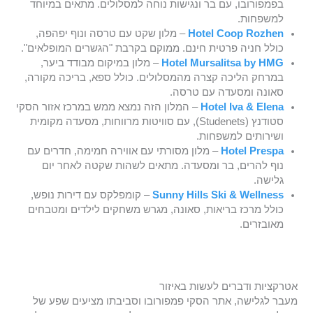
בפמפורובו, עם בר ונגישות נוחה למסלולים. מתאים במיוחד
למשפחות.
Hotel Coop Rozhen
– מלון שקט עם טרסה ונוף יפהפה,
כולל חניה פרטית חינם. ממוקם בקרבת "הגשרים המופלאים".
Hotel Mursalitsa by HMG
– מלון במיקום מבודד ביער,
במרחק הליכה קצרה מהמסלולים. כולל ספא, בריכה מקורה,
סאונה ומסעדה עם טרסה.
Hotel Iva & Elena
– המלון הזה נמצא ממש במרכז אזור הסקי
סטודנץ (Studenets), עם סוויטות מרווחות, מסעדה מקומית
ושירותים למשפחות.
Hotel Prespa
– מלון מסורתי עם אווירה חמימה, חדרים עם
נוף להרים, בר ומסעדה. מתאים לשהות שקטה לאחר יום
גלישה.
Sunny Hills Ski & Wellness
– קומפלקס עם דירות נופש,
כולל מרכז בריאות, סאונה, מגרש משחקים לילדים ומטבחים
מאובזרים.
אטרקציות ודברים לעשות באיזור
מעבר לגלישה, אתר הסקי פמפורובו וסביבתו מציעים שפע של