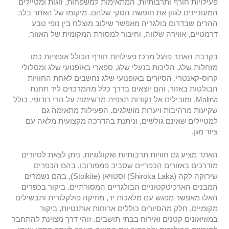
פעילויות חורף ותרבותיות, המתאימות למשפחות, זוגות ומטיילים
המעוניינים לגוון את חופשת הסקי שלהם. מיקומו של האתר בלב
ההרים שבדרום בולגריה מאפשר שילוב מוצלח בין נופי טבע
דרמטיים, אווירה שלווה, וחיבור למסורת המקומית של האזור.
בקרבת האתר פועל מרכז פעילויות חורף הכולל אופציות כמו
מזחלות שלג, הליכות בנעלי שלג, ספארי באופנועי שלג ומסלולי
קרוס-קאנטרי. הסיורים באופנועי שלג נחשבים לאחת החוויות
הבולטות באזור, והם יוצאים בדרך כלל מהמרכזים ליד תחנת
Malina, ומובילים אל נקודות תצפית מרשימות על הרי רודופי, כולל
שקיעות מרהיבות ויערות מושלגים. הפעילות מתאימה גם
למטיילים שאינם גולשים, וניתנת בהדרכה מקצועית מלאה עם
ציוד מגן.
האתר מציע גם חוויות תרבותיות ואקולוגיות. ניתן לצאת לסיורים
מודרכים באזורים הכפריים שסביב פמפורובו, בהם הכפרים
שירוקה לקה (Shiroka Laka) וסטויאן (Stoikite), בהם נשמרים
המבנים הארכיטקטוניים הבולגריים המסורתיים. ביקור בכפרים
האלו מאפשר מפגש עם מלאכות יד, מוזיקה פולקלורית ותבשילים
מקומיים. חלק מהסיורים כוללים ארוחות אותנטיות, ביקור
במוזיאונים קטנים ואירוח בבתי תושבים. זוהי דרך מצוינת להתחבר