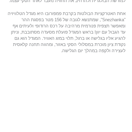
למורשת הבולגרית ולהרחיב את החוויה מעבר לאתר הסקי עצמו.
אחת האטרקציות הבולטות בקרבת פמפורובו היא מגדל הטלוויזיה
"Snezhanka", שמתנשא לגובה של 156 מטר בפסגת ההר
ומאפשר תצפית פנורמית מרהיבה על רכס הרודופי ולעיתים אף
עד הגבול עם יוון! בראש המגדל פועלת מסעדה מסתובבת, וניתן
להגיע אליו בגלישה או ברגל, תלוי במזג האוויר. המגדל הוא גם
נקודת ציון מוכרת במסלולי הסקי באזור, ומהווה תחנה קלאסית
לעצירה ולקפה במהלך יום הגלישה.