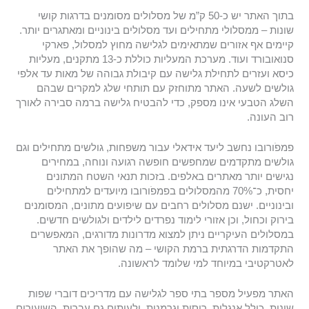
בתוך האתר יש כ‑50 ק”מ של מסלולים מסומנים בדרגות קושי
שונות – ממסלולי מתחילים ועד מסלולים בינוניים ומאתגרים יותר.
קיימים אף אזורים שמתאימים לגלישה מחוץ למסלול, פארקי
סנואובורד ועוד. מערכת המעליות כוללת כ-13 מתקנים, מעליות
כיסא ועזרים לתחילת גלישה עם קיבולת גבוהה של מאות עד אלפי
גולשים לשעה. האתר מתוחזק עם תותחי שלג למקרים שבהם
השלג הטבעי אינו מספק, כדי להבטיח גלישה ברמה סבירה לאורך
רוב העונה.
פמפֹורובו נחשב ליעד אידאלי עבור משפחות, גולשים מתחילים וגם
גולשים מתקדמים שמחפשים חופשה רגועה ונוחה, במחירים
נגישים יותר מאתרים באלפים. בזכות תנאי השטח המתונים
יחסית, כ־70% מהמסלולים בפמפֹורובו מיועדים למתחילים
ובינוניים. ישנם מסלולים רחבים עם שיפועים מתונים, המסומנים
בירוק וכחול, וכן אזורי לימוד נפרדים לילדים ולגולשים חדשים.
במסלולים העיקריים ניתן למצוא מדרונות מדורגים, המאפשרים
התקדמות הדרגתית ברמת הקושי – מה שהופך את האתר
לאטרקטיבי במיוחד למי שלומד לראשונה.
האתר מפעיל מספר בתי ספר לגלישה עם מדריכים דוברי שפות
שונות, כולל אנגלית, רוסית וגרמנית, ולעיתים גם עברית. השיעורים