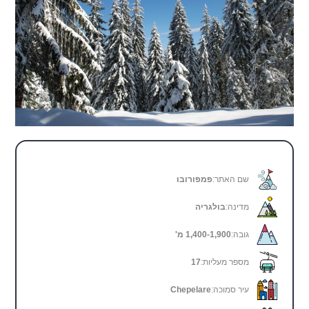
שם האתר:
פמפורובו
מדינה:
בולגריה
גובה:
1,400-1,900 מ'
מספר מעליות:
17
עיר סמוכה:
Chepelare