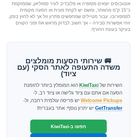
אוטובוסים יוצאים מסופיה או פלובדיב לעיר סמוליאן, שממוקמת
כ־15 ק"מ מהאתר, ומשם יש לקחת מונית או הסעה מקומית
לפמפורובו. עבור מטיילים שמחפשים פתרון זול אך לא לחוץ בזמן,
זוהי אפשרות סבירה – אך חשוב לבדוק מראש את זמני הקווים
בעיקר בעונת החורף.
🚐 שירותי הסעות מומלצים
משדה התעופה לאתר הסקי (עם
ציוד)
השירות של
KiwiTaxi
הוא המומלץ ביותר להזמנת
הסעה אם אתם עם ציוד גלישה או ציוד רב. ל-
Welcome Pickups
יש פריסה עולמית רחבה, ול-
GetTransfer
יש יתרון נוסף: אתר בעברית!
חפשו ב-KiwiTaxi