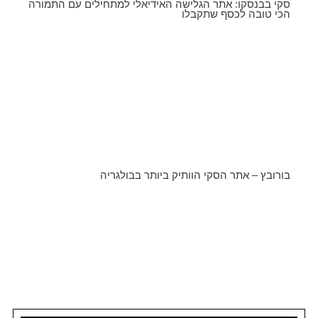
סקי בבנסקו: אתר הגלישה האידיאלי למתחילים עם התמורה
הכי טובה לכסף שתקבלו
בורובץ – אתר הסקי הוותיק ביותר בבולגריה