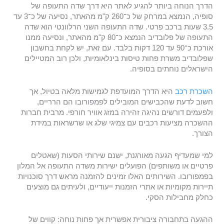
הדרך הנוחה ביותר להגיע לאתר היא דרך שדה התעופה של
סופיה, הנמצא במרחק של כ־260 ק"מ מהאתר, נסיעה של כ־3 עד
3.5 שעות ברכב פרטי. שדה התעופה השני הרלוונטי הוא שדה
התעופה של פלובדיב הנמצא כ־80 ק"מ מהאתר, ונסיעה ממנו
אורכת כ־90 עד 120 דקות בלבד. עם זאת, יש לקחת בחשבון
שפלובדיב משרת פחות טיסות בינלאומיות, ולכן רוב המטיילים
הישראלים נוחתים בסופיה.
השכרת רכב
היא הדרך המועדפת לגמישות מלאה בטיול, אך
חשוב לדעת שהכבישים המובילים לפמפורובו הם הרריים,
ולפעמים דורשים נהיגה זהירה במזג אוויר חורפי. מרבית חברות
ההשכרה מציעות רכבים עם צמיגי שלג או שרשראות במידת
הצורך.
למי שמעדיף הגעה מאורגנת, ישנם שירותי הסעות (שאטלים
פרטיים או משותפים) הפועלים ישירות משדה התעופה אל המלון
בפמפורובו. השירותים האלו זמינים להזמנה מראש דרך סוכנויות
תיירות מקומיות או אתרי הזמנות ייעודיים, ולעיתים גם מוצעים
כחלק מחבילות הסקי.
ההגעה בתחבורה ציבורית אפשרית אך פחות נוחה: קווים של