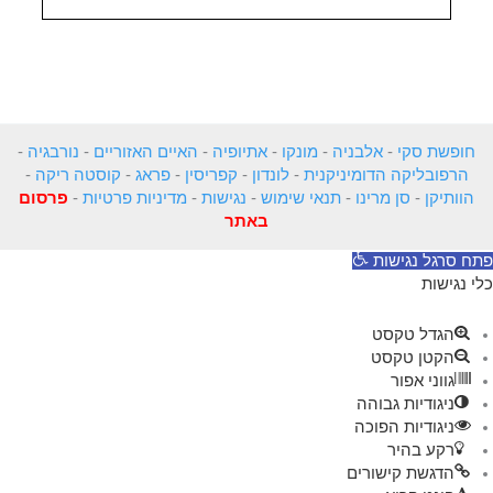
חופשת סקי
-
אלבניה
-
מונקו
-
אתיופיה
-
האיים האזוריים
-
נורבגיה
-
הרפובליקה הדומיניקנית
-
לונדון
-
קפריסין
-
פראג
-
קוסטה ריקה
-
הוותיקן
-
סן מרינו
-
תנאי שימוש
-
נגישות
-
מדיניות פרטיות
-
פרסום
באתר
פתח סרגל נגישות
כלי נגישות
הגדל טקסט
הקטן טקסט
גווני אפור
ניגודיות גבוהה
ניגודיות הפוכה
רקע בהיר
הדגשת קישורים