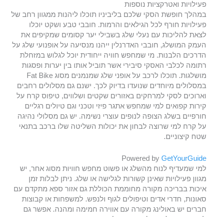
פעילויות ואטרקציות נוספות
במהלך חופשת הסקי שלכם בליביניו תוכלו ליהנות ממגוון רחב של
פעילויות חורף לכל הגילאים והרמות. חובבי טבע ושקט יוכלו
לצאת להליכות עם נעלי שלג בשבילי יער קסומים שמקיפים את
העמק המושלג, חובבי האדרנלין ייהנו מנסיעה על אופנועי שלג על
הדרכים הלבנות. מי שמחפש חוויה ייחודית יוכל לגלוש במזחלת
רתומה לכלבי האסקי סיבירי אשר תוביל אותו בין יערות ופסגות
מושלגות. תוכלו לרכב על אופני שלג שמנמנים מסוג Fat Bike
במסלולים מיוחדים שנועדו בדיוק לכך. ישנם גם מסלולים רחבים
וארוכים לסקי למרחקים באזורים שקטים ושלווים, טיפוס קרח על
קירות קפואים למי שמחפש אתגר פיזי וטכני וגם טיולים רגליים
חורפיים בשלג הצופה לנופים עוצרי נשימה. יש גם מסלולי נהיגה
על קרח למי שרוצה לבחון את יכולות השליטה שלו ברכב בתנאי
שטח קיצוניים.
Powered by
GetYourGuide
למי שמעדיף לנוח מהשלג או פשוט מחפש חוויות מסוג אחר, יש
מגוון פעילויות שאינן קשורות לגלישה או שלג. ניתן לבלות זמן
איכות בבריכה מקורה מחוממת הכוללת גם אזור ספא מתקדם עם
סאונות, חדרי אדים וטיפולים לגוף ולנפש. למשפחות או קבוצות
חברים יש באולינג מקורה עם אווירה חמימה ומהנה. אפשר גם