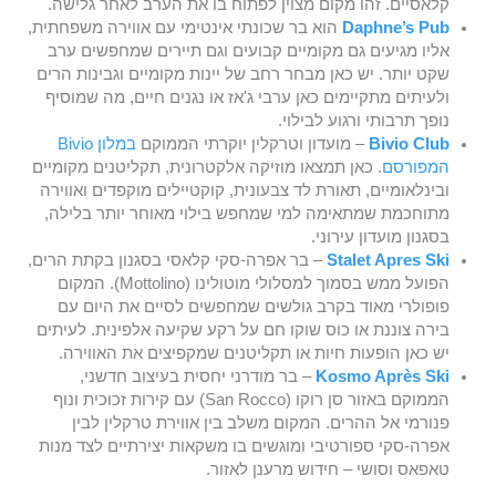
קלאסיים. זהו מקום מצוין לפתוח בו את הערב לאחר גלישה.
Daphne’s Pub
הוא בר שכונתי אינטימי עם אווירה משפחתית,
אליו מגיעים גם מקומיים קבועים וגם תיירים שמחפשים ערב
שקט יותר. יש כאן מבחר רחב של יינות מקומיים וגבינות הרים
ולעיתים מתקיימים כאן ערבי ג'אז או נגנים חיים, מה שמוסיף
נופך תרבותי ורגוע לבילוי.
Bivio Club
– מועדון וטרקלין יוקרתי הממוקם
במלון Bivio
המפורסם
. כאן תמצאו מוזיקה אלקטרונית, תקליטנים מקומיים
ובינלאומיים, תאורת לד צבעונית, קוקטיילים מוקפדים ואווירה
מתוחכמת שמתאימה למי שמחפש בילוי מאוחר יותר בלילה,
בסגנון מועדון עירוני.
Stalet Apres Ski
– בר אפרה-סקי קלאסי בסגנון בקתת הרים,
הפועל ממש בסמוך למסלולי מוטולינו (Mottolino). המקום
פופולרי מאוד בקרב גולשים שמחפשים לסיים את היום עם
בירה צוננת או כוס שוקו חם על רקע שקיעה אלפינית. לעיתים
יש כאן הופעות חיות או תקליטנים שמקפיצים את האווירה.
Kosmo Après Ski
– בר מודרני יחסית בעיצוב חדשני,
הממוקם באזור סן רוקו (San Rocco) עם קירות זכוכית ונוף
פנורמי אל ההרים. המקום משלב בין אווירת טרקלין לבין
אפרה-סקי ספורטיבי ומוגשים בו משקאות יצירתיים לצד מנות
טאפאס וסושי – חידוש מרענן לאזור.