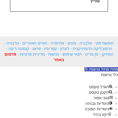
שווייץ
חופשת סקי
-
אלבניה
-
מונקו
-
אתיופיה
-
האיים האזוריים
-
נורבגיה
-
הרפובליקה הדומיניקנית
-
לונדון
-
קפריסין
-
פראג
-
קוסטה ריקה
-
הוותיקן
-
סן מרינו
-
תנאי שימוש
-
נגישות
-
מדיניות פרטיות
-
פרסום
באתר
פתח סרגל נגישות
כלי נגישות
הגדל טקסט
הקטן טקסט
גווני אפור
ניגודיות גבוהה
ניגודיות הפוכה
רקע בהיר