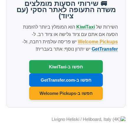
🚐 שירותי הסעות מומלצים
משדה התעופה לאתר הסקי (עם
ציוד)
השירות של
KiwiTaxi
הוא המומלץ ביותר להזמנת
הסעה אם אתם עם ציוד גלישה או ציוד רב. ל-
Welcome Pickups
יש פריסה עולמית רחבה, ול-
GetTransfer
יש יתרון נוסף: אתר בעברית!
חפשו ב-KiwiTaxi
חפשו ב-GetTransfer.com
חפשו ב-Welcome Pickups