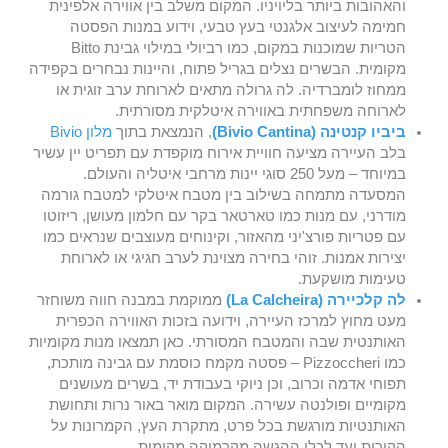
והאהובות ביותר בליויניו. המקום משלב בין אווירה אלפינית
חמימה לעיצוב אלגנטי בעץ טבעי, וידוע במנות הפסטה
הטריות שמוכנות במקום, כמו רביולי במילוי גבינת Bitto
מקומית. הבשרים נצלים בגריל פתוח, והיינות נבחרים בקפידה
ממחוז לומברדיה. לה גרולה מתאים לארוחת ערב זוגית או
לארוחה משפחתית באווירה איטלקית מסורתית.
ביביו קנטינה (Bivio Cantina)
, הנמצאת בתוך
מלון Bivio
בלב העיירה מציעה חוויית אירוח מוקפדת עם תפריט יין עשיר
במיוחד – מעל 250 סוגי יינות מרחבי איטליה והעולם.
המסעדה מתמחה בשילוב בין מטבח איטלקי למטבח גורמה
מודרני, עם מנות כמו טארטאר בקר עם חלמון מעושן, ריזוטו
עם פטריות פורצ'יני מהאזור, וקינוחים מעוצבים שנראים כמו
יצירות אמנות. זוהי בחירה מצוינת לערב חגיגי או לארוחת
טעימות מושקעת.
לה קלכיירה (La Calcheira)
ממוקמת במבנה חווה משוחזר
מעט מחוץ למרכז העיירה, וידועה בזכות האווירה הכפרית
האותנטית שבה והמטבח המסורתי. כאן תמצאו מנות מקומיות
כמו Pizzoccheri – פסטה מקמח כוסמת עם גבינה מותכת,
תפוחי אדמה וכרוב, וכן ניוקי בעבודת יד, בשרים מעושנים
מקומיים ופולנטה עשירה. המקום מואר באור נרות ותחושת
האותנטיות מורגשת בכל פרט, מתקרת העץ, הקמרונות על
הקירות ועד לכלי ההגשה מקרמיקה מקומית.