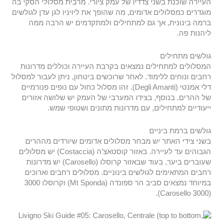
העיירה שוכנת בשני צדדיו של עמק ציורי. מרבית מסלולי הסקי בה
מוגדרים כמסלולים אדומים, מה שהופך את ליויניו לגן עדן לגולשים
ברמה בינונית, אך גם למתחילים ולמתקדמים יש הרבה ממה
ליהנות פה.
גולשים מתחילים
המסלולים למתחילים נמצאים בקרבת העיירה וכוללים מדרונות
רחבים ונוחים ללימוד. לאחר שרוכשים ביטחון, ניתן לעבור למסלול
דלי אמנטי (Degli Amanti). זהו מסלול כחול עם נופים פנורמיים
של ההרים. בנוסף, בצידו המערבי של העמק יש שלושה אזורים
ייעודיים למתחילים, עם מדרונות מתונים ושטופי שמש.
גולשים ברמת ביניים
בשני צידי האתר יש מבחר מסלולים אדומים שיורדים מההרים
הגבוהים עד לעיירה. באזור קוסטאצ’ה (Costaccia) יש מסלולים
שעוברים ביער, בעוד שבאזור קרוסלו (Carosello) יש מדרונות
רחבים המתאימים לגולשים בינוניים. מסלולים רחבים וארוכים
במיוחד נמצאים סביב הר ספונדה (Mt Sponda) וקרוסלו 3000
(Carosello 3000).