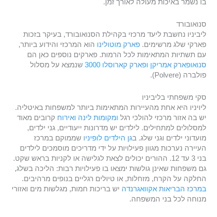
בו נשמר באיכות מעולה לאורך זמן.
סנואובורד
ליביניו נחשבת ליעד מרכזי בקהילת הסנואובורד, בעיקר בזכות
פארקי שלג מרשימים.
פארק מוטולינו
הוא המרכזי והידוע ביותר,
עם תשתיות המתאימות לכל הרמות. פארקים נוספים כאן הם
סנואופארק אמריקן
ופארק קארוסלו 3000
שנמצא על מסלול
פולברה (Polvere).
סקי משפחתי בליביניו
ליויניו היא אחת מהעיירות המתאימות ביותר למשפחות באיטליה.
יש בה אזור מרכזי להולכי רגל
ומקומות לינה ואירוח
קרובים מאוד
למסלולים למתחילים. לילדים יש מדרונות ייעודיים, גני ילדים,
מועדוני ילדים וגני שלג. ב
גן הילדים לופיניו
שממוקם במרכז
העיירה נערכות מגוון פעילויות על ידי מדריכים מוסמכים לילדים
בני 3 עד 12. ההורים יכולים לצאת לגלישה או לקניות בראש שקט.
גם משפחות שאינן גולשות ימצאו בו פעילויות רבות: הליכה בשלג,
החלקה על הקרח, מזחלות, או טיולים רגליים בנופים מרהיבים.
במרכז הבריאות אקוואגרנדה
יש בריכות חמות, מגלשות מים ואזורי
מנוחה לכל בני המשפחה.