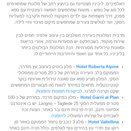
האלפיניים, ליביניו מצטיינת גם בהיצע רחב של מלונות שמתאימים
לכל סוג של נופש – מזוגות שמחפשים חופשה רומנטית עם ספא
מפנק, דרך משפחות עם ילדים הזקוקות לנוחות ולקרבה למעליות
הסקי, ועד לגולשים צעירים שמחפשים מיקום מרכזי וחיי לילה.
מרבית המלונות בעיירה משלבים בין עיצוב אלפיני חמים לבין
שירות מוקפד, כשבחלקם יש מסעדות גורמה, אזורי בריאות
וסאונות טירוליות מסורתיות. הנה המלונות הבולטים ביותר
בליביניו, כל אחד עם האופי והיתרונות הייחודיים לו.
Hotel Roberta Alpine
– מלון בוטיק בעיצוב עץ מודרני,
הממוקם בלב העיירה ובמרחק של כ-20 מטרים ממסלולי
הסקי. המלון מציע ספא עם סאונה טירולית וארוחת בוקר
קונטיננטלית. מתאים במיוחד לזוגות (או מבוגרים) המחפשים
שקט וקרבה למרכז.
לביקורות תמונות והזמנות
.
Hotel Garnì al Plan
– מלון במיקום מרכזי, במרחק של כ-100
מטרים ממעלית הסקי 25 Livigno – Tagliede. יש בו אינטרנט
אלחוטי חינם, חניה פרטית חינם ובר באתר. הצוות זכה
לשבחים על שירותו המעולה.
להזמנה
.
Hotel Valtellina
– מלון 3 כוכבים נחמד הממוקם באזור סן
רוקו עם חדרי עץ בהירים ונוף לאלפים. כולל חניה חינם באתר.