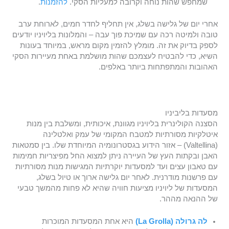
שמחפש שהות נוחה וקרובה למעליות הסקי.
להזמנות
.
אחרי יום של גלישה בשלג, אין תחליף לחדר חמים, לארוחת ערב
טובה ולמיטה רכה עם שמיכת פוך עבה – והמלונות בליויניו יודעים
לספק בדיוק את זה. מומלץ להזמין מקום מראש, במיוחד בעונות
השיא, כדי להבטיח לעצמכם שהות מושלמת באחת מעיירות הסקי
האהובות והמתפתחות ביותר באלפים.
מסעדות בליביניו
הסצנה הקולינרית בליויניו מגוונת, איכותית, ומשלבת בין מנות
איטלקיות מסורתיות למטבח המקומי של עמק ואלטלינה
(Valtellina) – אזור הידוע בגסטרונומיה המיוחדת שלו. בין סמטאות
האבן ובקתות העץ של העיירה ניתן למצוא החל מפיצריות חמימות
עם טאבון עצים ועד למסעדות יוקרתיות המגישות מנות מסורתיות
עם פרשנות מודרנית. לאחר יום גלישה ארוך או טיול בשלג,
המסעדות של ליויניו מציעות חוויה שהיא לא פחות מהמשך טבעי
של ההנאה מההר.
לה גרולה (La Grolla)
היא אחת המסעדות המוכרות