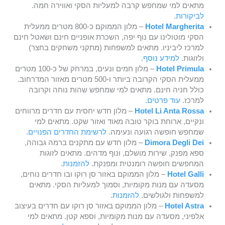
מתאים למי שמחפש קרבה למעליות הסקי ואווירה חמה.
לביקורות
.
Hotel Margherita
– מלון הממוקם כ-800 מטרים ממעלית
הסקי מוטולינו עם נוף יפה, השכרת אופניים חינם ושאטל חינם
למרכז ליביניו. מתאים למשפחות (מתקני משחקים בחצר)
ולזוגות.
למידע נוסף
.
Hotel Primula
– מלון חמים ונעים, במרחק של כ-100 מטרים
ממעלית הסקי הקרובה ביותר ו-500 מטרים מאזור המדרחוב.
כולל חניה חינם. מתאים למי שמחפש שהות נוחה וקרובה
למרכז.
עוד פרטים
.
Hotel Li Anta Rossa
– מלון חדש יחסית עם חדרים מרווחים
ונקיים, ארוחת בוקר טובה מאוד ואזור שקט. מתאים למי
שמחפש חופשה רגועה ונעימה.
לרשימת החדרים הפנויים
.
Dimora Degli Dei
– מלון חדש עם מתקנים ברמה גבוהה,
ספא מפנק, שירות מושלם, ונוף מדהים. מתאים לזוגות
המחפשים חופשה רומנטית ומפנקת.
להזמנות
.
Hotel Galli
– מלון הממוקם באזור סן רוקו ובו חדרים נוחים,
מסעדה עם מנות מקומיות, וסמוך למעליות הסקי. מתאים
למשפחות ולגולשים.
להזמנות
.
Hotel Astra
– מלון הממוקם באזור סן רוקו עם חדרים בעיצוב
אלפיני, מסעדה עם מנות מקומיות, וספא קטן. מתאים למי