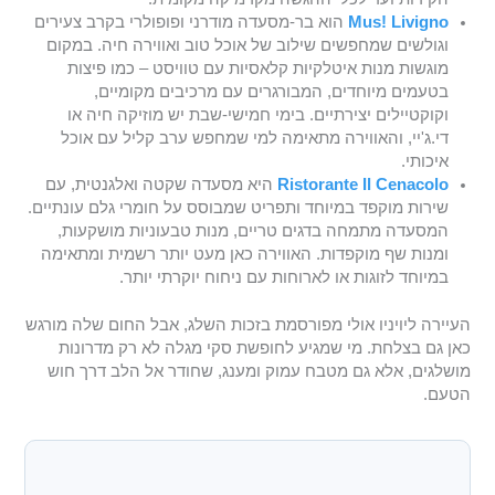
Mus! Livigno
הוא בר-מסעדה מודרני ופופולרי בקרב צעירים
וגולשים שמחפשים שילוב של אוכל טוב ואווירה חיה. במקום
מוגשות מנות איטלקיות קלאסיות עם טוויסט – כמו פיצות
בטעמים מיוחדים, המבורגרים עם מרכיבים מקומיים,
וקוקטיילים יצירתיים. בימי חמישי-שבת יש מוזיקה חיה או
די.ג'יי, והאווירה מתאימה למי שמחפש ערב קליל עם אוכל
איכותי.
Ristorante Il Cenacolo
היא מסעדה שקטה ואלגנטית, עם
שירות מוקפד במיוחד ותפריט שמבוסס על חומרי גלם עונתיים.
המסעדה מתמחה בדגים טריים, מנות טבעוניות מושקעות,
ומנות שף מוקפדות. האווירה כאן מעט יותר רשמית ומתאימה
במיוחד לזוגות או לארוחות עם ניחוח יוקרתי יותר.
העיירה ליויניו אולי מפורסמת בזכות השלג, אבל החום שלה מורגש
כאן גם בצלחת. מי שמגיע לחופשת סקי מגלה לא רק מדרונות
מושלגים, אלא גם מטבח עמוק ומענג, שחודר אל הלב דרך חוש
הטעם.