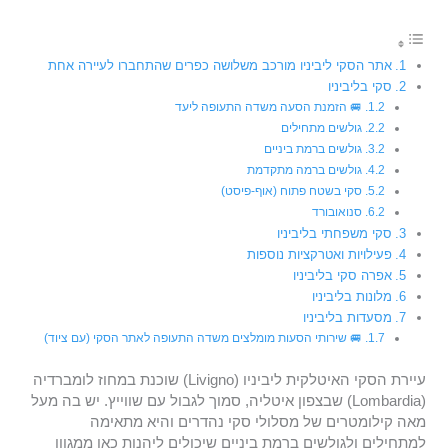
אתר הסקי ליביניו מורכב משלושה כפרים שהתחברו לעיירה אחת
סקי בליביניו
🚐 הזמנת הסעה משדה התעופה ליעד
גולשים מתחילים
גולשים ברמת ביניים
גולשים ברמה מתקדמת
סקי בשטח פתוח (אוף-פיסט)
סנואובורד
סקי משפחתי בליביניו
פעילויות ואטרקציות נוספות
אפרה סקי בליביניו
מלונות בליביניו
מסעדות בליביניו
🚐 שירותי הסעות מומלצים משדה התעופה לאתר הסקי (עם ציוד)
עיירת הסקי האיטלקית ליביניו (Livigno) שוכנת במחוז לומברדיה
(Lombardia) שבצפון איטליה, סמוך לגבול עם שווייץ. יש בה מעל
מאה קילומטרים של מסלולי סקי נהדרים והיא מתאימה
למתחילים ולגולשים ברמת ביניים שיכולים ליהנות כאן ממגוון