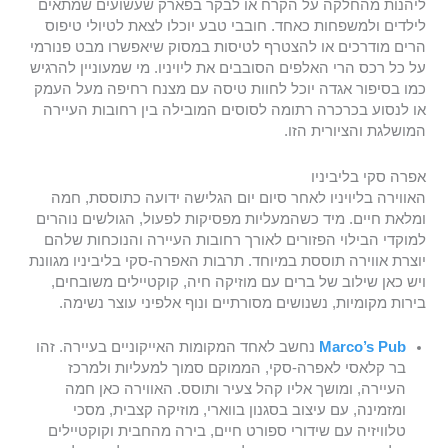
ליהנות מהחלקה על הקרח או לבקר בפארק שעשועים שמתאים
לילדים ולמשפחות כאחד. חובבי טבע יוכלו לצאת לטיולי טיפוס
הרים מודרכים או להצטרף לטיסות במסוק שיאפשרו מבט פנורמי
על כל רכס הרי האלפים הסובבים את ליויניו. מי שמעוניין להרגיש
כמו בסיפור אגדה יוכל לחוות טיסה עם מצנח רחיפה מעל העמק
או לנסוע בכרכרה רתומה לסוסים המובילה בין רחובות העיירה
המושלגת והציורית הזו.
אפרה סקי בליביניו
האווירה בליויניו לאחר סיום יום הגלישה ידועה כתוססת, חמה
ומלאת חיים. מיד כשהמעליות מפסיקות לפעול, הגולשים נוהרים
למוקדי הבילוי הפזורים לאורך רחובות העיירה והנוכחות שלהם
יוצרת אווירה תוססת במיוחד. תרבות האפרה-סקי בליביניו מגוונת
ויש כאן שילוב של ברים עם מוזיקה חיה, קוקטיילים משובחים,
בירות מקומיות, נשנושים מסורתיים ונוף אלפיני עוצר נשימה.
Marco’s Pub
נחשב לאחד המקומות האייקוניים בעיירה. זהו
בר קלאסי לאפרה-סקי, הממוקם סמוך למעליות ולמרכז
העיירה, ומושך אליו קהל צעיר ותוסס. האווירה כאן חמה
ומזמינה, עם עיצוב בסגנון בווארי, מוזיקה קצבית, מסכי
טלוויזיה עם שידורי ספורט חיים, בירה מהחבית וקוקטיילים