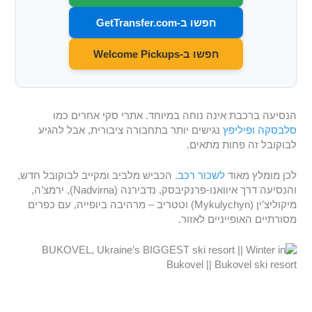
חפשו ב-GetTransfer.com
חפשו ב-Welcome Pickups
הנסיעה ברכבת אינה נוחה במיוחד. אתרי סקי אחרים כמו
סלבסקה
ופיליפץ
נגישים יותר בתחבורה ציבורית, אבל להגיע
לבוקובל זה פחות מתאים.
לכן מומלץ מאוד
לשכור רכב
. הכביש מלביב ומקייב לבוקובל חדש,
והנסיעה דרך איוואנו-פרנקיבסק, נדבירנה (Nadvirna), ירמצ’ה,
מיקוליצ’ין (Mykulychyn) וטטריב – מרהיבה ביופייה, עם כפרים
מסורתיים האופייניים לאזור.