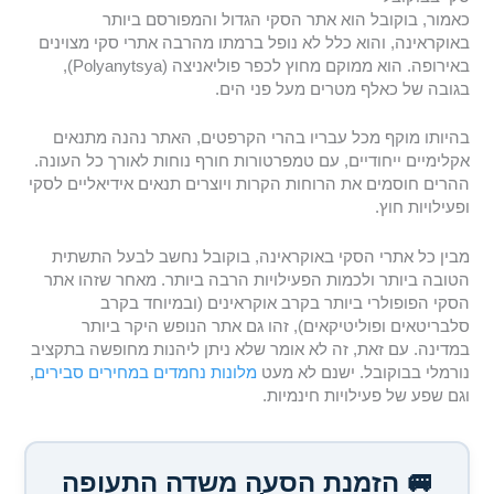
כאמור, בוקובל הוא אתר הסקי הגדול והמפורסם ביותר
באוקראינה, והוא כלל לא נופל ברמתו מהרבה אתרי סקי מצוינים
באירופה. הוא ממוקם מחוץ לכפר פוליאניצה (Polyanytsya),
בגובה של כאלף מטרים מעל פני הים.
בהיותו מוקף מכל עבריו בהרי הקרפטים, האתר נהנה מתנאים
אקלימיים ייחודיים, עם טמפרטורות חורף נוחות לאורך כל העונה.
ההרים חוסמים את הרוחות הקרות ויוצרים תנאים אידיאליים לסקי
ופעילויות חוץ.
מבין כל אתרי הסקי באוקראינה, בוקובל נחשב לבעל התשתית
הטובה ביותר ולכמות הפעילויות הרבה ביותר. מאחר שזהו אתר
הסקי הפופולרי ביותר בקרב אוקראינים (ובמיוחד בקרב
סלבריטאים ופוליטיקאים), זהו גם אתר הנופש היקר ביותר
במדינה. עם זאת, זה לא אומר שלא ניתן ליהנות מחופשה בתקציב
נורמלי בבוקובל. ישנם לא מעט
מלונות נחמדים במחירים סבירים
,
וגם שפע של פעילויות חינמיות.
🚐 הזמנת הסעה משדה התעופה