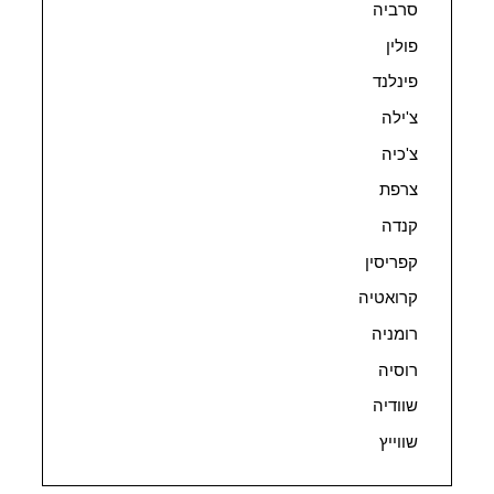
סרביה
פולין
פינלנד
צ'ילה
צ'כיה
צרפת
קנדה
קפריסין
קרואטיה
רומניה
רוסיה
שוודיה
שווייץ