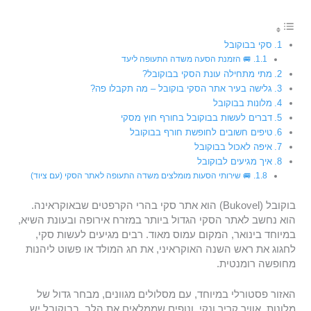
סקי בבוקובל
🚐 הזמנת הסעה משדה התעופה ליעד
מתי מתחילה עונת הסקי בבוקובל?
גלישה בעיר אתר הסקי בוקובל – מה תקבלו פה?
מלונות בבוקובל
דברים לעשות בבוקובל בחורף חוץ מסקי
טיפים חשובים לחופשת חורף בבוקובל
איפה לאכול בבוקובל
איך מגיעים לבוקובל
🚐 שירותי הסעות מומלצים משדה התעופה לאתר הסקי (עם ציוד)
בוקובל (Bukovel) הוא אתר סקי בהרי הקרפטים שבאוקראינה.
הוא נחשב לאתר הסקי הגדול ביותר במזרח אירופה ובעונת השיא,
במיוחד בינואר, המקום עמוס מאוד. רבים מגיעים לעשות סקי,
לחגוג את ראש השנה האוקראיני, את חג המולד או פשוט ליהנות
מחופשה רומנטית.
האזור פסטורלי במיוחד, עם מסלולים מגוונים, מבחר גדול של
מלונות, אוויר קריר ונקי, ונופים שממלאים את הלב. בבוקובל יש