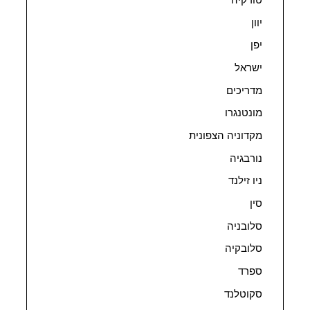
טורקיה
יוון
יפן
ישראל
מדריכים
מונטנגרו
מקדוניה הצפונית
נורבגיה
ניו זילנד
סין
סלובניה
סלובקיה
ספרד
סקוטלנד