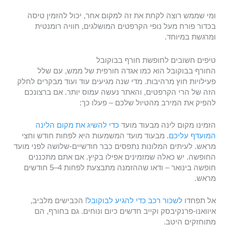
ומי שממש רוצה לקחת את זה למקום אחר, יכול להזמין טיסה
בכדור פורח מעל נופי הקרפטים המושלגים, חוויה רומנטית
ומרגשת במיוחד.
טיפים חשובים לחופשת חורף בבוקובל
החורף בבוקובל הוא כמו אגדה חורפית של ממש, עם שלל
פעילויות חוץ מרהיבות. מדי שנה מגיעים עוד ועוד מבקרים לחלק
הזה של הרי הקרפטים, והאתר נעשה עמוס יותר. אם ברצונכם
להפיק את המירב מהטיול שלכם – פעלו כך:
הזמינו מקום לינה מבעוד מועד
כדי להשיג את מקום הלינה
המועדף עליכם
. מבעוד מועד המשמעות היא לפחות חודש וחצי
מראש. לעיתים המלונות נתפסים כבר חודשיים-שלושה לפני מועד
החופשה. יש כאלה שמזמינים אפילו בקיץ. אם אתם מתכננים
חופשה בינואר – ודאו שההזמנה מתבצעת לפחות 4–5 חודשים
מראש.
אל תפחדו
לשכור רכב כדי להגיע לבוקובל
! הכבישים מלביב,
איוואנו-פרנקיבסק וקייב חדשים כיום ונוחים. גם בחורף, הם
מתוחזקים היטב.