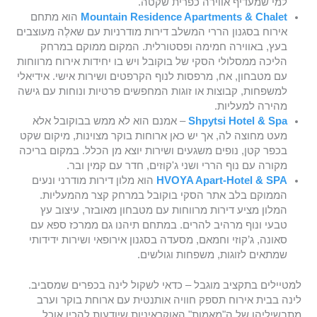
למי שמעדיף אווירה כפרית שקטה.
Mountain Residence Apartments & Chalet
הוא מתחם
אירוח בסגנון הררי המשלב דירות מודרניות עם שאלֶה מעוצבים
בעץ, באווירה חמימה ופסטורלית. המקום ממוקם במרחק
הליכה ממסלולי הסקי של בוקובל ויש בו יחידות אירוח מרווחות
עם מטבחון, אח, מרפסות לנוף הקרפטים ושירות אישי. אידיאלי
למשפחות, קבוצות או זוגות המחפשים פרטיות ונוחות עם גישה
מהירה למעליות.
Shpytsi Hotel & Spa
– אמנם הוא לא ממש בבוקובל אלא
מעט מחוצה לה, אך יש כאן ארוחות בוקר מצוינות, מיקום שקט
בכפר קטן, נופים משגעים ושירות יוצא מן הכלל. במקום בריכה
מקורה עם נוף הררי ושני ג'קוזים, חדר עם קמין ובר.
HVOYA Apart-Hotel & SPA
הוא מלון דירות מודרני ונעים
הממוקם בלב אתר הסקי בוקובל במרחק קצר מהמעליות.
המלון מציע דירות מרווחות עם מטבחון מאובזר, עיצוב עץ
טבעי ונוף מרהיב להרים. במתחם תיהנו גם ממרכז ספא עם
סאונה, ג’קוזי וחמאם, מסעדה בסגנון אירופאי ושירות ידידותי
שמתאים לזוגות, משפחות וגולשים.
למטיילים בתקציב מוגבל – כדאי לשקול לינה בכפרים שמסביב.
לינה בבית אירוח תספק חוויה אותנטית עם ארוחת בוקר וערב
מתבשיליהן של ה"מאמות" האוקראיניות שיודעות להכין אוכל