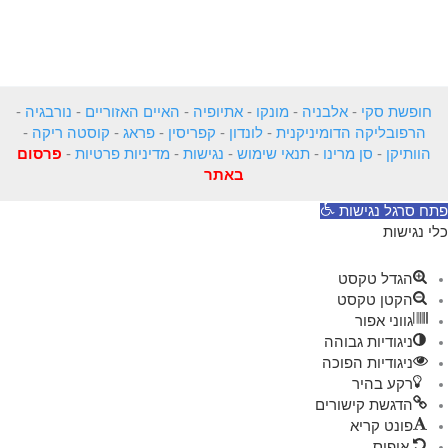
חופשת סקי
-
אלבניה
-
מונקו
-
אתיופיה
-
האיים האזוריים
-
נורבגיה
-
הרפובליקה הדומיניקנית
-
לונדון
-
קפריסין
-
פראג
-
קוסטה ריקה
-
הוותיקן
-
סן מרינו
-
תנאי שימוש
-
נגישות
-
מדיניות פרטיות
-
פרסום
באתר
פתח סרגל נגישות
כלי נגישות
הגדל טקסט
הקטן טקסט
גווני אפור
ניגודיות גבוהה
ניגודיות הפוכה
רקע בהיר
הדגשת קישורים
פונט קריא
איפוס