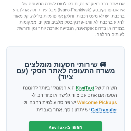
אם אתם כבר באוקראינה, תוכלו לטוס לשדה התעופה של
איוואנו-פרנקיבסק (Ivano-Frankivsk) מכל עיר גדולה או לנסוע
ברכבת. יש לא מעט רכבות, וחלקן אף פועלות בלילה. קל מאוד
להגיע ברכבת לאיוואנו-פרנקיבסק מלביב ומקייב. ממקומות
במזרח או בדרום אוקראינה, הנסיעה אורכת יותר זמן ודורשת
לעיתים החלפה.
🚐 שירותי הסעות מומלצים
משדה התעופה לאתר הסקי (עם
ציוד)
השירות של
KiwiTaxi
הוא המומלץ ביותר להזמנת
הסעה אם אתם עם ציוד גלישה או ציוד רב. ל-
Welcome Pickups
יש פריסה עולמית רחבה, ול-
GetTransfer
יש יתרון נוסף: אתר בעברית!
חפשו ב-KiwiTaxi