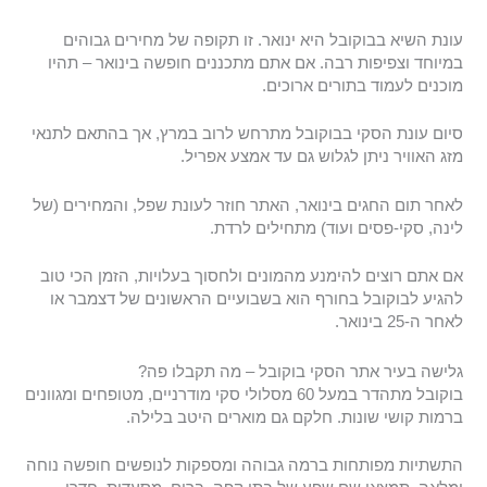
עונת השיא בבוקובל היא ינואר. זו תקופה של מחירים גבוהים
במיוחד וצפיפות רבה. אם אתם מתכננים חופשה בינואר – תהיו
מוכנים לעמוד בתורים ארוכים.
סיום עונת הסקי בבוקובל מתרחש לרוב במרץ, אך בהתאם לתנאי
מזג האוויר ניתן לגלוש גם עד אמצע אפריל.
לאחר תום החגים בינואר, האתר חוזר לעונת שפל, והמחירים (של
לינה, סקי-פסים ועוד) מתחילים לרדת.
אם אתם רוצים להימנע מהמונים ולחסוך בעלויות, הזמן הכי טוב
להגיע לבוקובל בחורף הוא בשבועיים הראשונים של דצמבר או
לאחר ה-25 בינואר.
גלישה בעיר אתר הסקי בוקובל – מה תקבלו פה?
בוקובל מתהדר במעל 60 מסלולי סקי מודרניים, מטופחים ומגוונים
ברמות קושי שונות. חלקם גם מוארים היטב בלילה.
התשתיות מפותחות ברמה גבוהה ומספקות לנופשים חופשה נוחה