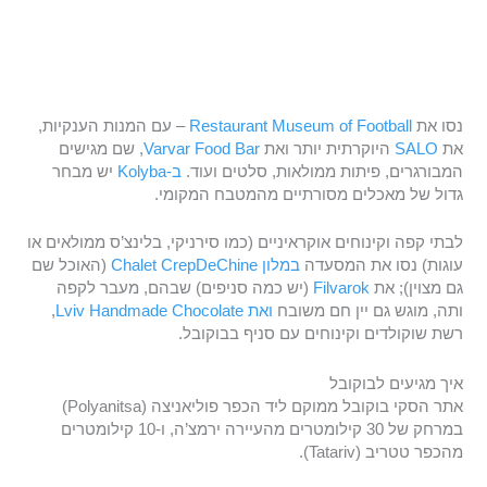
נסו את
Restaurant Museum of Football
– עם המנות הענקיות,
את
SALO
היוקרתית יותר ואת
Varvar Food Bar
, שם מגישים
המבורגרים, פיתות ממולאות, סלטים ועוד.
ב-Kolyba
יש מבחר
גדול של מאכלים מסורתיים מהמטבח המקומי.
לבתי קפה וקינוחים אוקראיניים (כמו סירניקי, בלינצ’ס ממולאים או
עוגות) נסו את המסעדה
במלון Chalet CrepDeChine
(האוכל שם
גם מצוין); את
Filvarok
(יש כמה סניפים) שבהם, מעבר לקפה
ותה, מוגש גם יין חם משובח
ואת Lviv Handmade Chocolate
,
רשת שוקולדים וקינוחים עם סניף בבוקובל.
איך מגיעים לבוקובל
אתר הסקי בוקובל ממוקם ליד הכפר פוליאניצה (Polyanitsa)
במרחק של 30 קילומטרים מהעיירה ירמצ’ה, ו-10 קילומטרים
מהכפר טטריב (Tatariv).