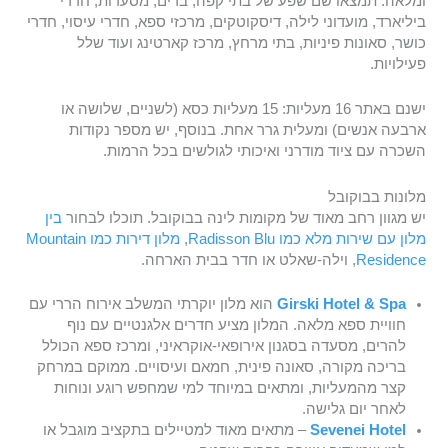
ומלאה. תמצאו שם שפע של בתי קפה, ברים, מסעדות, חדרי
ביליארד, מועדוני לילה, דיסקוטקים, מרכזי ספא, חדרי עיסוי, חדרי
כושר, סאונות פיניות, בתי מרחץ, מרכז קארטינג ועוד שלל
פעילויות.
ישנם באתר 16 מעליות: 15 מעליות כסא (לשניים, שלושה או
ארבעה אנשים) ומעלית גרר אחת. בנוסף, יש מספר נקודות
השכרה עם ציוד מודרני ואיכותי לגולשים בכל הרמות.
מלונות בבוקובל
יש מגוון רחב מאוד של מקומות לינה בבוקובל. תוכלו לבחור
בין
מלון עם שירות מלא כמו Radisson Blu
,
מלון דירות כמו Mountain
Residence
, וילה-שאלט או חדר בבית הארחה.
Girski Hotel & Spa
הוא מלון יוקרתי המשלב אירוח הררי עם
חוויית ספא מלאה. המלון מציע חדרים אלגנטיים עם נוף
להרים, מסעדה בסגנון אירופאי-אוקראיני, ומרכז ספא הכולל
בריכה מקורה, סאונה פינית, חמאם ועיסויים. ממוקם במרחק
קצר מהמעליות, ומתאים במיוחד למי שמחפש רוגע ונוחות
לאחר יום גלישה.
Sevenei Hotel
– מתאים מאוד למטיילים בתקציב מוגבל או