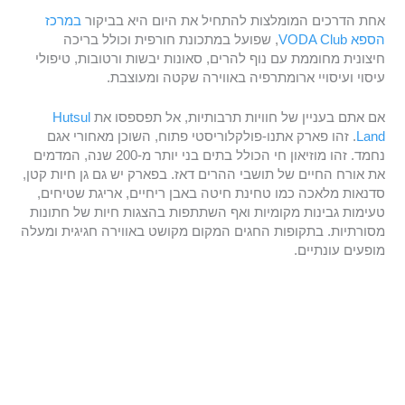
אחת הדרכים המומלצות להתחיל את היום היא בביקור
במרכז
הספא VODA Club
, שפועל במתכונת חורפית וכולל בריכה
חיצונית מחוממת עם נוף להרים, סאונות יבשות ורטובות, טיפולי
עיסוי ועיסויי ארומתרפיה באווירה שקטה ומעוצבת.
אם אתם בעניין של חוויות תרבותיות, אל תפספסו את
Hutsul
Land
. זהו פארק אתנו-פולקלוריסטי פתוח, השוכן מאחורי אגם
נחמד. זהו מוזיאון חי הכולל בתים בני יותר מ-200 שנה, המדמים
את אורח החיים של תושבי ההרים דאז. בפארק יש גם גן חיות קטן,
סדנאות מלאכה כמו טחינת חיטה באבן ריחיים, אריגת שטיחים,
טעימות גבינות מקומיות ואף השתתפות בהצגות חיות של חתונות
מסורתיות. בתקופות החגים המקום מקושט באווירה חגיגית ומעלה
מופעים עונתיים.